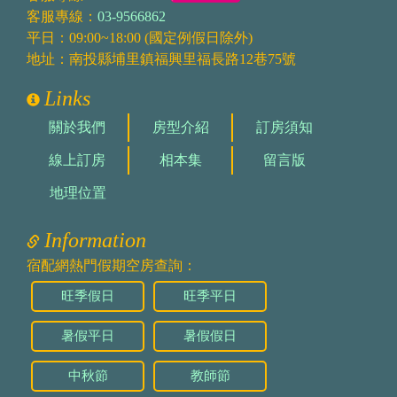
客服專線：
03-9566862
平日：09:00~18:00 (國定例假日除外)
地址：南投縣埔里鎮福興里福長路12巷75號
Links
關於我們
房型介紹
訂房須知
線上訂房
相本集
留言版
地理位置
Information
宿配網熱門假期空房查詢：
旺季假日
旺季平日
暑假平日
暑假假日
中秋節
教師節