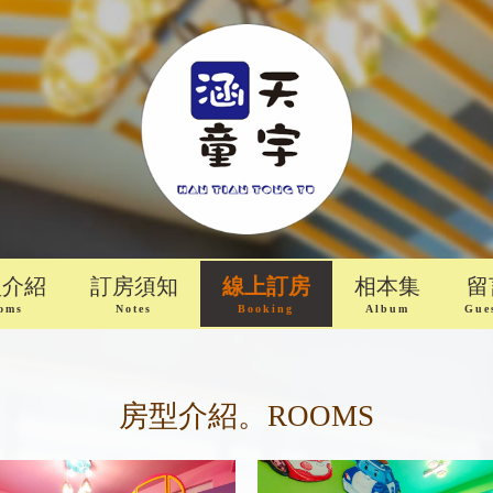
型介紹
訂房須知
線上訂房
相本集
留
oms
Notes
Booking
Album
Gue
房型介紹。ROOMS