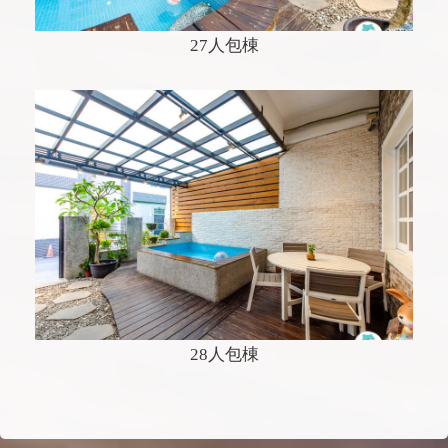
27人包棟
28人包棟