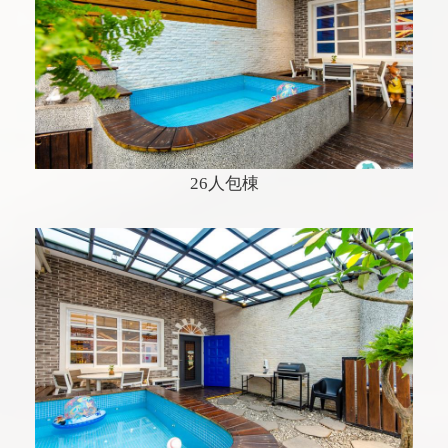
26人包棟