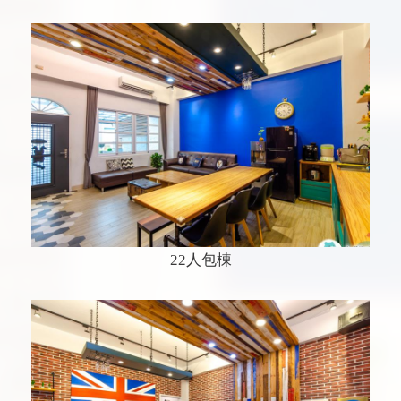
22人包棟