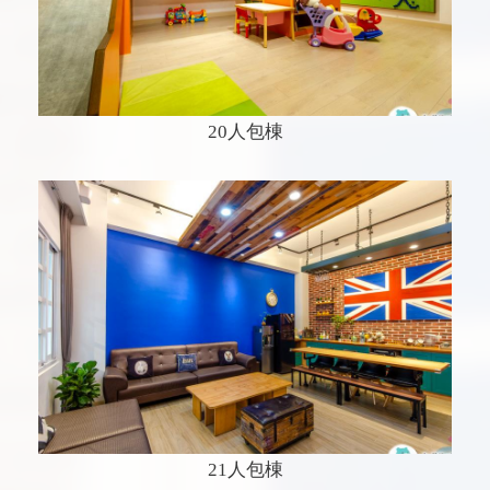
20人包棟
21人包棟