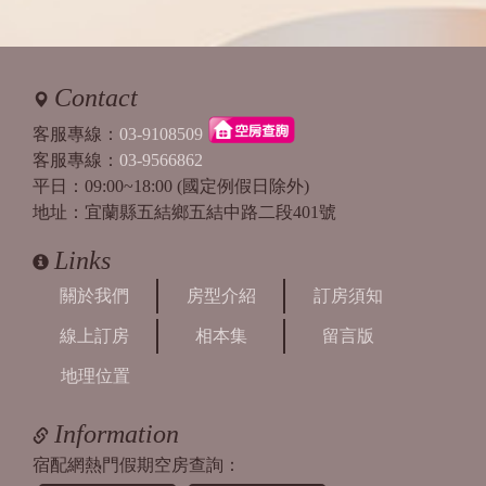
Contact
客服專線：
03-9108509
客服專線：
03-9566862
平日：09:00~18:00 (國定例假日除外)
地址：宜蘭縣五結鄉五結中路二段401號
Links
關於我們
房型介紹
訂房須知
線上訂房
相本集
留言版
地理位置
Information
宿配網熱門假期空房查詢：