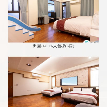
田園-14~16人包棟(5房)