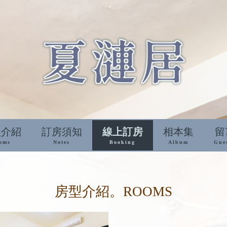
型介紹
訂房須知
線上訂房
相本集
留
oms
Notes
Booking
Album
Gue
房型介紹。ROOMS