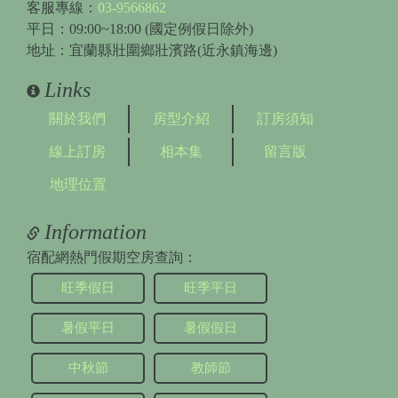
客服專線：
03-9566862
平日：09:00~18:00 (國定例假日除外)
地址：宜蘭縣壯圍鄉壯濱路(近永鎮海邊)
Links
關於我們
房型介紹
訂房須知
線上訂房
相本集
留言版
地理位置
Information
宿配網熱門假期空房查詢：
旺季假日
旺季平日
暑假平日
暑假假日
中秋節
教師節