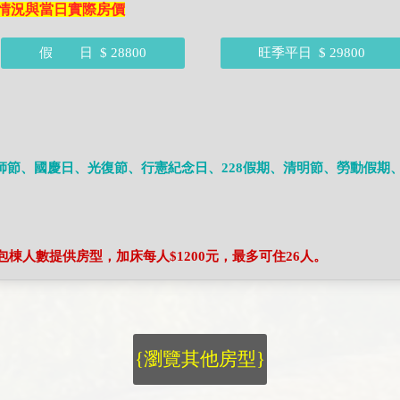
情況與當日實際房價
假 日
$ 28800
旺季平日
$ 29800
師節、國慶日、光復節、行憲紀念日、228假期、清明節、勞動假期
依包棟人數提供房型，加床每人$1200元，最多可住26人。
{瀏覽其他房型}