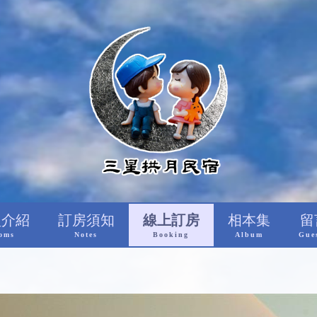
型介紹
訂房須知
線上訂房
相本集
留
oms
Notes
Booking
Album
Gue