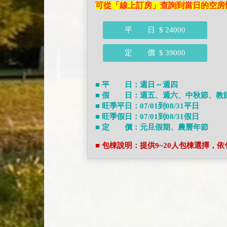
可從「線上訂房」查詢到當日的空房
平 日
$ 24000
定 價
$ 39000
■ 平 日：週日～週四
■ 假 日：週五、週六、中秋節、教
■ 旺季平日：07/01到08/31平日
■ 旺季假日：07/01到08/31假日
■ 定 價：元旦假期、農曆年節
■ 包棟說明：提供9~20人包棟選擇，