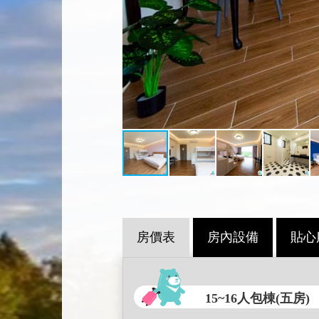
房價表
房內設備
貼心
15~16人包棟(五房)