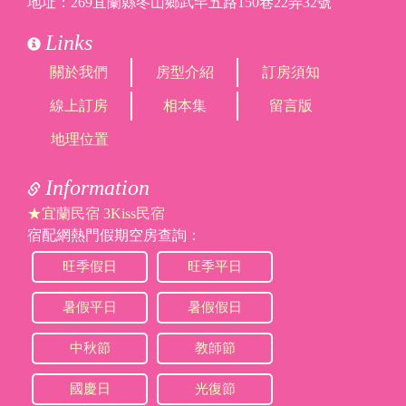
地址：269宜蘭縣冬山鄉武罕五路150巷22弄32號
Links
關於我們
房型介紹
訂房須知
線上訂房
相本集
留言版
地理位置
Information
★宜蘭民宿 3Kiss民宿
宿配網熱門假期空房查詢：
旺季假日
旺季平日
暑假平日
暑假假日
中秋節
教師節
國慶日
光復節