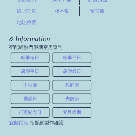
線上訂房
相本集
留言版
地理位置
Information
宿配網熱門假期空房查詢：
旺季假日
旺季平日
暑假平日
暑假假日
中秋節
教師節
國慶日
光復節
行憲紀念日
元旦假期
宜蘭民宿
宿配網製作維護