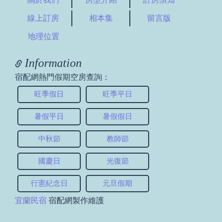
線上訂房
相本集
留言版
地理位置
Information
宿配網熱門假期空房查詢：
旺季假日
旺季平日
暑假平日
暑假假日
中秋節
教師節
國慶日
光復節
行憲紀念日
元旦假期
宜蘭民宿
宿配網製作維護