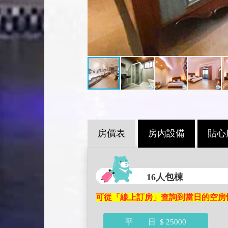
房價表
房內設備
貼心
16人包棟
可從「線上訂房」查詢到當日的空房
平 日
$ 25000