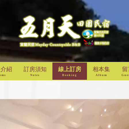
型介紹
訂房須知
線上訂房
相本集
留
oms
Notes
Booking
Album
Gue