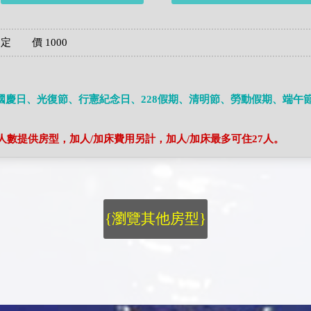
 定 價 1000
國慶日、光復節、行憲紀念日、228假期、清明節、勞動假期、端午
棟人數提供房型，加人/加床費用另計，加人/加床最多可住27人。
{瀏覽其他房型}