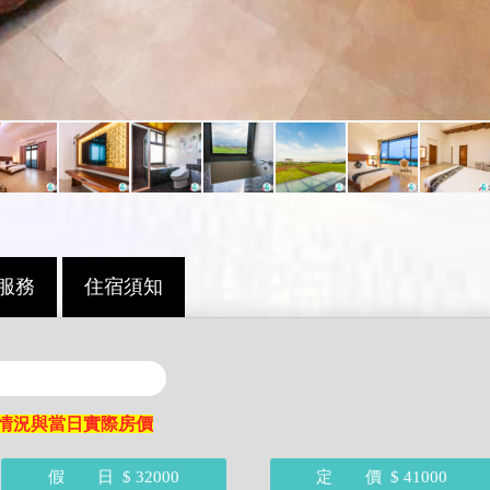
服務
住宿須知
情況與當日實際房價
假 日
$ 32000
定 價
$ 41000