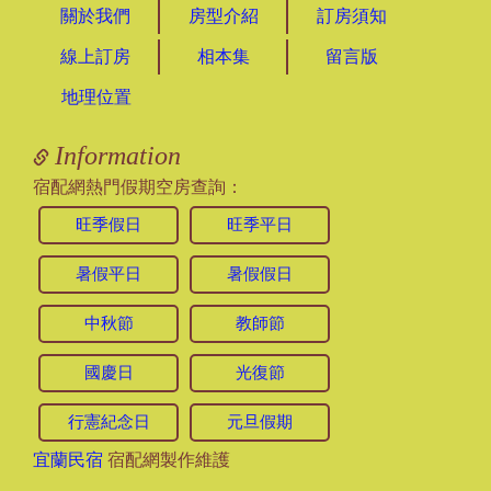
關於我們
房型介紹
訂房須知
線上訂房
相本集
留言版
地理位置
Information
宿配網熱門假期空房查詢：
旺季假日
旺季平日
暑假平日
暑假假日
中秋節
教師節
國慶日
光復節
行憲紀念日
元旦假期
宜蘭民宿
宿配網製作維護