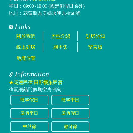
平日：09:00~18:00 (國定例假日除外)
地址：花蓮縣吉安鄉永興九街68號
Links
關於我們
房型介紹
訂房須知
線上訂房
相本集
留言版
地理位置
Information
★花蓮民宿 田野慢旅民宿
宿配網熱門假期空房查詢：
旺季假日
旺季平日
暑假平日
暑假假日
中秋節
教師節