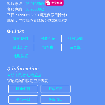
客服專線：
03-9108509
客服專線：
03-9566862
平日：09:00~18:00 (國定例假日除外)
地址：屏東縣恆春鎮恆公路208巷3號
Links
關於我們
房型介紹
訂房須知
線上訂房
相本集
留言版
地理位置
Information
★墾丁民宿 迪噢旅店
宿配網熱門假期空房查詢：
旺季假日
旺季平日
暑假平日
暑假假日