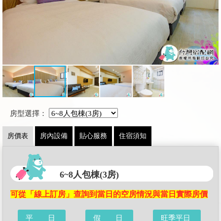
房型選擇：
房價表
房內設備
貼心服務
住宿須知
6~8人包棟(3房)
可從「線上訂房」查詢到當日的空房情況與當日實際房價
平 日
假 日
旺季平日