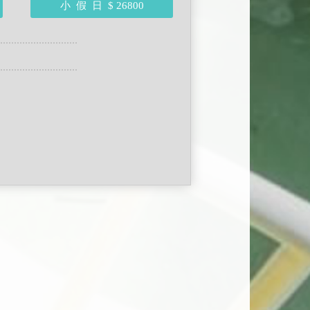
小 假 日
$ 26800