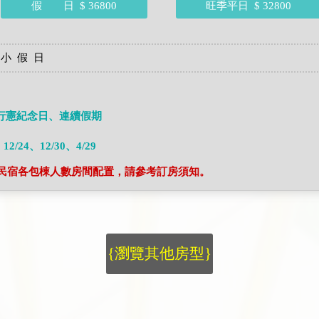
假 日
$ 36800
旺季平日
$ 32800
 小 假 日
行憲紀念日、連續假期
/24、12/30、4/29
棟，民宿各包棟人數房間配置，請參考訂房須知。
{瀏覽其他房型}