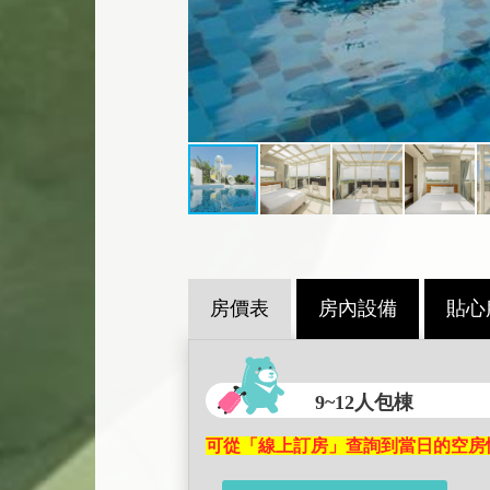
房價表
房內設備
貼心
9~12人包棟
可從「線上訂房」查詢到當日的空房