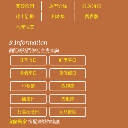
關於我們
房型介紹
訂房須知
線上訂房
相本集
留言版
地理位置
Information
宿配網熱門假期空房查詢：
旺季假日
旺季平日
暑假平日
暑假假日
中秋節
教師節
國慶日
光復節
行憲紀念日
元旦假期
宜蘭民宿
宿配網製作維護