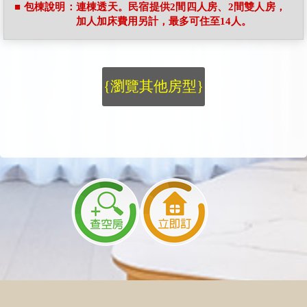
■ 包棟說明：連棟透天。民宿提供2間四人房、2間雙人房，
加人加床費用另計，最多可住至14人。
{瀏覽其他房型}