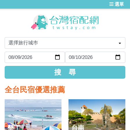
選單
全台民宿優選推薦
墾丁
台南