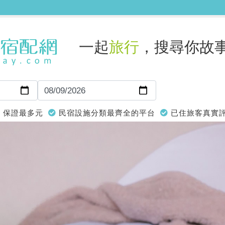
一起
旅行
，搜尋你故
保證最多元
民宿設施分類最齊全的平台
已住旅客真實