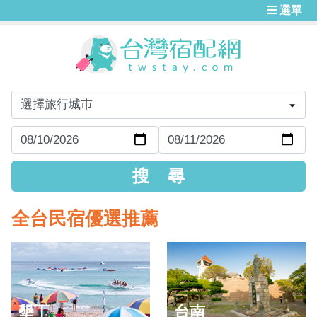
選單
全台民宿優選推薦
墾丁
台南