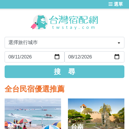
選單
全台民宿優選推薦
墾丁
台南