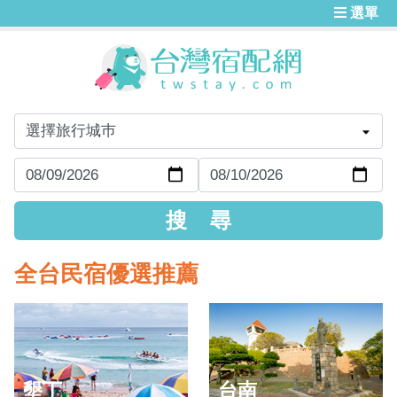
選單
全台民宿優選推薦
墾丁
台南