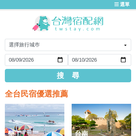
選單
全台民宿優選推薦
墾丁
台南