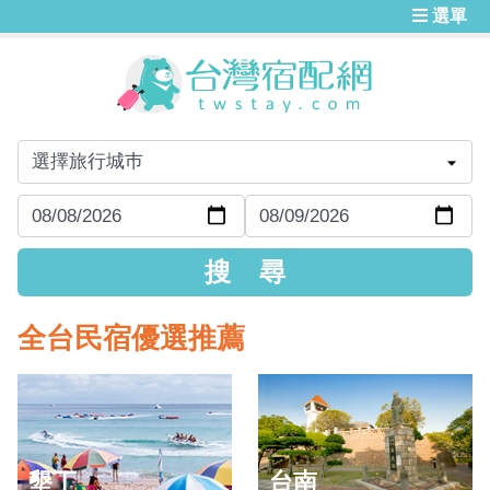
選單
全台民宿優選推薦
墾丁
台南