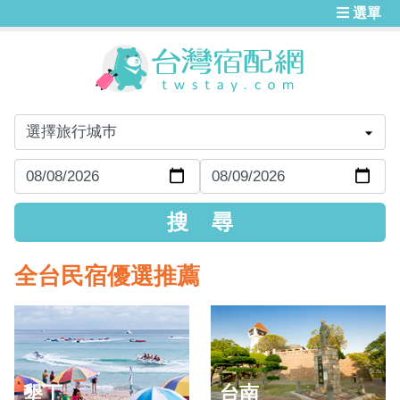
選單
全台民宿優選推薦
墾丁
台南