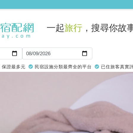
一起
旅行
，搜尋你故
保證最多元
民宿設施分類最齊全的平台
已住旅客真實