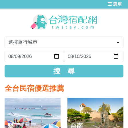
選單
全台民宿優選推薦
墾丁
台南