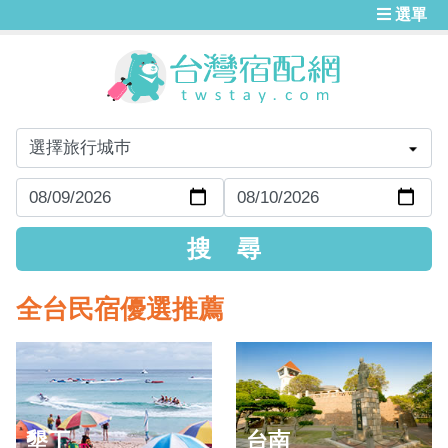
選單
全台民宿優選推薦
墾丁
台南