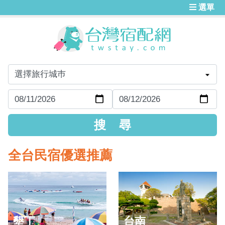
選單
全台民宿優選推薦
墾丁
台南