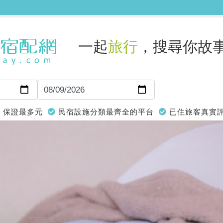
一起
旅行
，搜尋你故
保證最多元
民宿設施分類最齊全的平台
已住旅客真實