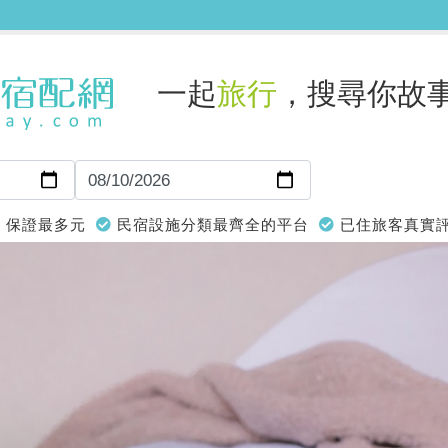
一起
旅行
，搜尋你故
保證最多元
民宿設施分類最齊全的平台
已住旅客真實