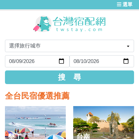
選單
全台民宿優選推薦
墾丁
台南