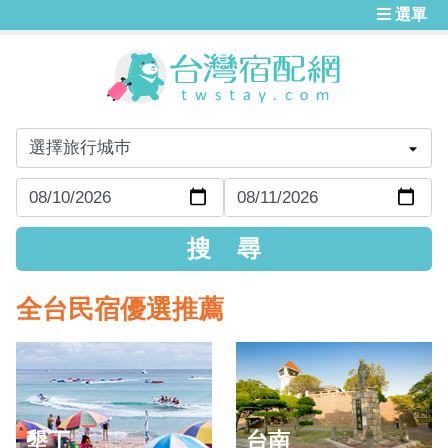
選單
全台民宿優選推薦
墾丁
台南