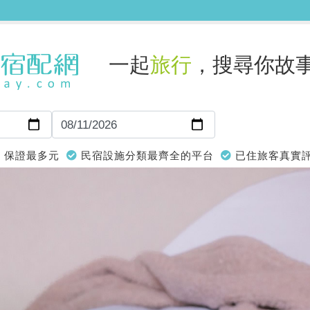
一起
旅行
，搜尋你故
保證最多元
民宿設施分類最齊全的平台
已住旅客真實