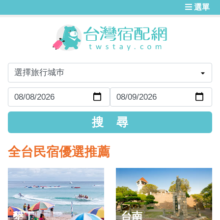
選單
全台民宿優選推薦
墾丁
台南