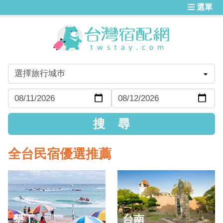
選單
全台民宿優選推薦
墾丁
台南