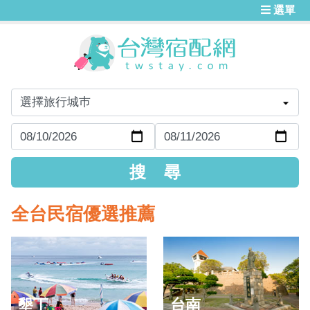
選單
全台民宿優選推薦
墾丁
台南