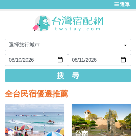
選單
全台民宿優選推薦
墾丁
台南