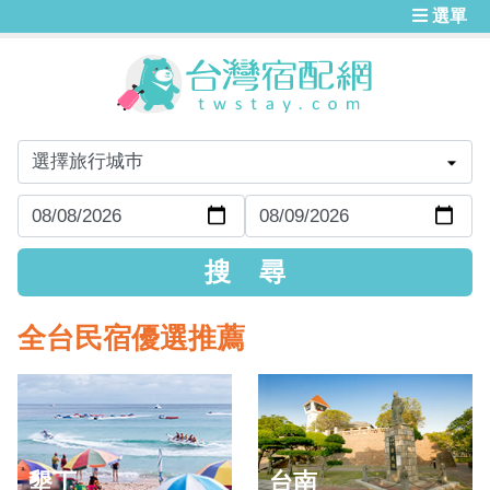
選單
全台民宿優選推薦
墾丁
台南