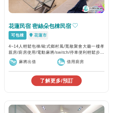
花蓮民宿 密絲朵包棟民宿
可包棟
花蓮市
4~14人輕鬆包棟/歐式鄉村風/寬敞聚會大廳一樓孝
親房/廚房使用/電動麻將/switch/停車便利輕鬆步行
兩分鐘，享受在地人的美崙...
麻將出借
借用廚房
了解更多/預訂