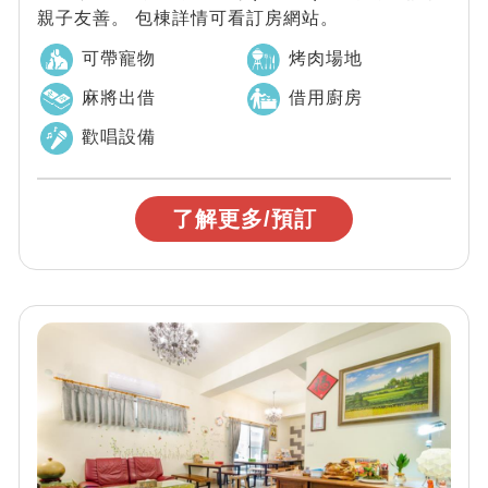
親子友善。 包棟詳情可看訂房網站。
可帶寵物
烤肉場地
麻將出借
借用廚房
歡唱設備
了解更多/預訂