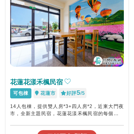
花蓮花漾禾楓民宿
5
可包棟
花蓮市
好評
/5
14人包棟，提供雙人房*3+四人房*2，近東大門夜
市，全新主題民宿，花蓮花漾禾楓民宿的每個房間
都有獨立陽台，手工質感原木桌椅，特價...