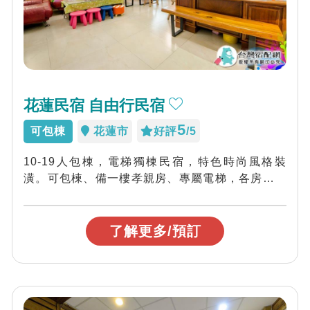
花蓮民宿 自由行民宿
5
可包棟
花蓮市
好評
/5
10-19人包棟，電梯獨棟民宿，特色時尚風格裝
潢。可包棟、備一樓孝親房、專屬電梯，各房型均
有陽台、便利停車。
了解更多/預訂