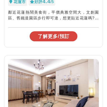
4.4
花蓮市
好評
/5
鄰近花蓮熱鬧美食街，平價典雅空間大，文創園
區、舊鐵道園區步行即可達，想更貼近花蓮嗎?就
來來凱群民宿~
了解更多/預訂