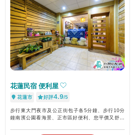
花蓮民宿 便利屋
4.9
花蓮市
好評
/5
步行東大門夜市及公正街包子各5分鐘、步行10分
鐘南濱公園看海景、正市區好便利、您平價又舒適
的選擇~