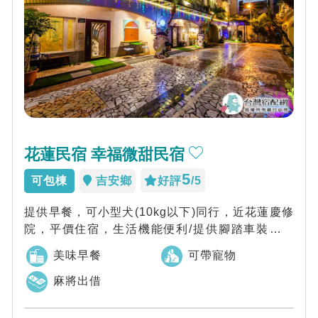
花蓮民宿 幸福微甜民宿
5
可包棟
吉安鄉
好評
/5
提供早餐，可小型犬(10kg以下)同行，近花蓮慶修
院，平價住宿，生活機能便利/提供腳踏車裝潢時
尚/空間寬敞/設備完善
美味早餐
可帶寵物
麻將出借