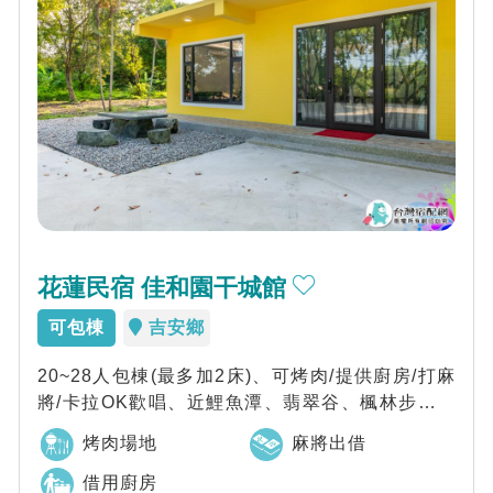
花蓮民宿 佳和園干城館
可包棟
吉安鄉
20~28人包棟(最多加2床)、可烤肉/提供廚房/打麻
將/卡拉OK歡唱、近鯉魚潭、翡翠谷、楓林步道，
花蓮佳和園干城館位於花蓮市郊區...
烤肉場地
麻將出借
借用廚房