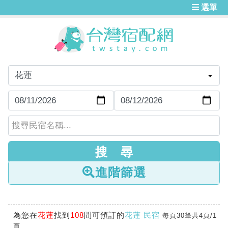
選單
進階篩選
為您在
花蓮
找到
108
間可預訂的
花蓮 民宿
每頁30筆共4頁/1
頁