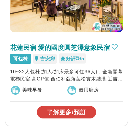
花蓮民宿 愛的國度圓芝澤意象民宿
5
可包棟
吉安鄉
好評
/5
10~32人包棟(加人/加床最多可住36人)，全新開幕
電梯民宿.高CP值.西伯利亞落葉松實木裝潢.近吉安
慶修院.近東大門夜市，愛的...
美味早餐
借用廚房
了解更多/預訂