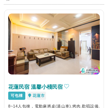
花蓮民宿 溫馨小棧民宿
可包棟
花蓮市
8~14人包棟，電動麻將桌(過山車).烤肉.歡唱設備.