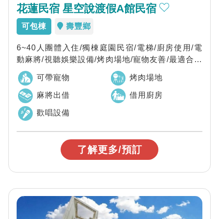
花蓮民宿 星空說渡假A館民宿
可包棟
壽豐鄉
6~40人團體入住/獨棟庭園民宿/電梯/廚房使用/電
動麻將/視聽娛樂設備/烤肉場地/寵物友善/最適合家
族聚會及公司團體旅遊。
可帶寵物
烤肉場地
麻將出借
借用廚房
歡唱設備
了解更多/預訂