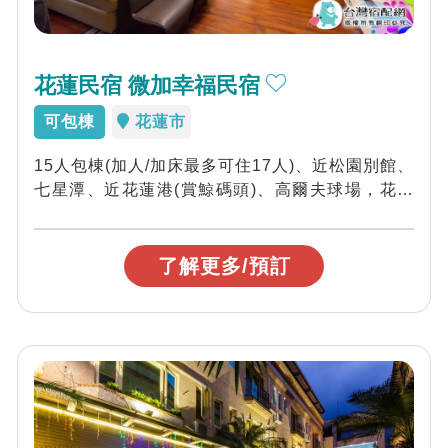
花蓮民宿 微加幸福民宿
可包棟
花蓮市
15人包棟(加人/加床最多可住17人)、近松園別館、
七星潭、近花蓮港(賞鯨碼頭)、高爾夫球場，花蓮
微加幸福民宿位於福容大飯店對面，...
了解更多/預訂