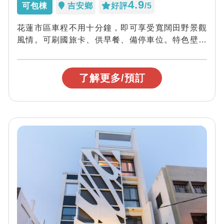
4.9
可包棟
吉安鄉
好評
/5
花蓮市區車程不用十分鐘，即可享受寬闊田野景觀
風情。可刷國旅卡、供早餐、備停車位。特色壁畫
裝潢，是您旅宿花蓮的優質選擇。
了解更多/預訂