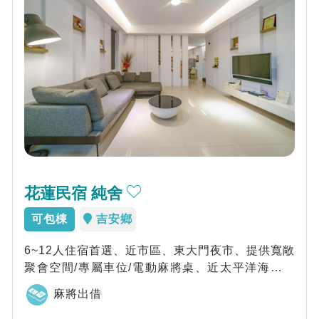
花蓮民宿 純舍
可包棟
吉安鄉
6~12人住宿首選、近市區、東大門夜市、提供寬敞
聚會空間/專屬車位/電動麻將桌、近太平洋海景公
園/知卡宣親水公園/遠雄海洋公園，原...
麻將出借