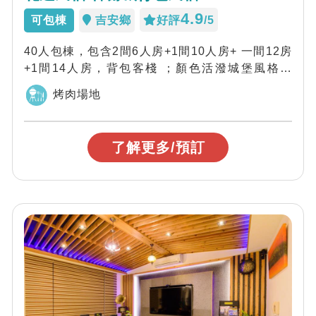
4.9
可包棟
吉安鄉
好評
/5
40人包棟，包含2間6人房+1間10人房+ 一間12房
+1間14人房，背包客棧 ；顏色活潑城堡風格、
120吋投影螢幕，松...
烤肉場地
了解更多/預訂