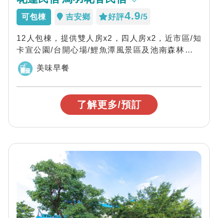
4.9
可包棟
吉安鄉
好評
/5
12人包棟，提供雙人房x2，四人房x2，近市區/知
卡宣公園/台開心場/鯉魚潭風景區及池南森林遊樂
區/石藝大街/佐昌步道及撒故兒步道...
美味早餐
了解更多/預訂