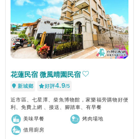
花蓮民宿 微風晴園民宿
4.9
新城鄉
好評
/5
近市區、七星潭、柴魚博物館，家樂福旁購物好便
利、免費上網 、接送、腳踏車、有早餐
美味早餐
烤肉場地
借用廚房