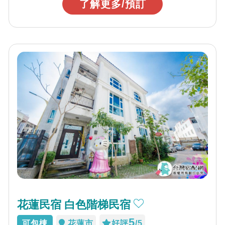
了解更多/預訂
花蓮民宿 白色階梯民宿
5
可包棟
花蓮市
好評
/5