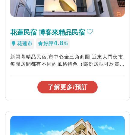
花蓮民宿 博客來精品民宿
4.8
花蓮市
好評
/5
新開幕精品民宿.市中心金三角商圈.近東大門夜市.
每間房間都有不同的風格特色（部份房型可欣賞海
景哦）.備有迎賓電廳.頂樓景觀陽台可欣...
了解更多/預訂