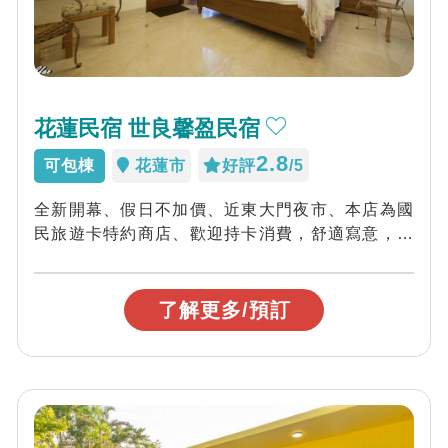
花蓮民宿 世良馨盈民宿
2.8
可包棟
花蓮市
好評
/5
全新開幕、假日不加價、近東大門夜市、本店為國
民旅遊卡特約商店、歡迎持卡消費，舒適寫意，世
良馨盈民宿為家，我們提供不同風格房間，休閒...
了解更多/預訂