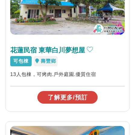
花蓮民宿 東華白川夢想屋
可包棟
壽豐鄉
13人包棟，可烤肉.戶外庭園.優質住宿
了解更多/預訂