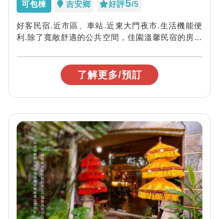
5
可包棟
吉安鄉
好評
/5
好客民宿.近市區、車站.近東大門夜市.生活機能便
利.除了寬敞舒適的公共空間，佳園溫馨民宿的房間
布置採用高級進口建材還有五星飯店等級...
了解更多/預訂