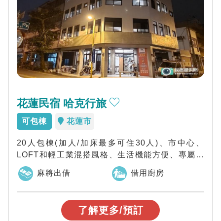
花蓮民宿 哈克行旅
可包棟
花蓮市
20人包棟(加人/加床最多可住30人)、市中心、
LOFT和輕工業混搭風格、生活機能方便、專屬廚
房(無油煙料理)，不管是和三五好友或...
麻將出借
借用廚房
了解更多/預訂