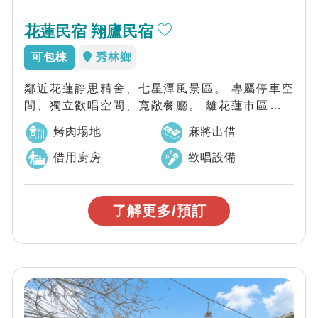
花蓮民宿 翔廬民宿
可包棟
秀林鄉
鄰近花蓮靜思精舍、七星潭風景區。 專屬停車空
間、獨立歡唱空間、寬敞餐廳。 離花蓮市區不到
15分鐘。 輕鬆感受自然風情優質推薦...
烤肉場地
麻將出借
借用廚房
歡唱設備
了解更多/預訂