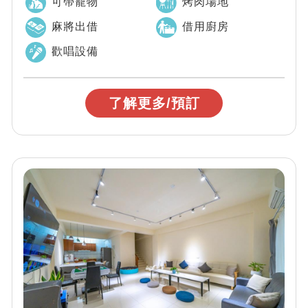
可帶寵物
烤肉場地
麻將出借
借用廚房
歡唱設備
了解更多/預訂