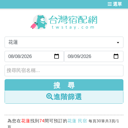
選單
進階篩選
為您在
花蓮
找到
74
間可預訂的
花蓮 民宿
每頁30筆共3頁/1
頁