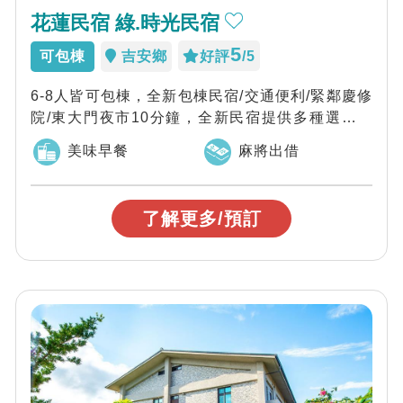
花蓮民宿 綠.時光民宿
5
可包棟
吉安鄉
好評
/5
6-8人皆可包棟，全新包棟民宿/交通便利/緊鄰慶修
院/東大門夜市10分鐘，全新民宿提供多種選擇，
非常適合家族旅遊包棟，三五好友包層...
美味早餐
麻將出借
了解更多/預訂