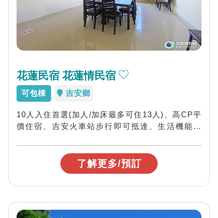
花蓮民宿 花蓮情民宿
可包棟
吉安鄉
10人入住首選(加人/加床最多可住13人)、高CP平
價住宿、吉安火車站步行即可抵達、生活機能便
利、近知卡宣綠森林親水公園、吉安慶修...
了解更多/預訂