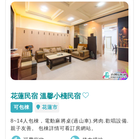
花蓮民宿 溫馨小棧民宿
可包棟
花蓮市
8~14人包棟，電動麻將桌(過山車).烤肉.歡唱設備.
親子友善。 包棟詳情可看訂房網站。