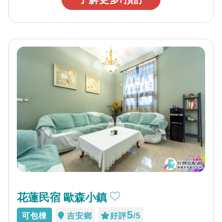
花蓮民宿 歐森小鎮
5
可包棟
吉安鄉
好評
/5