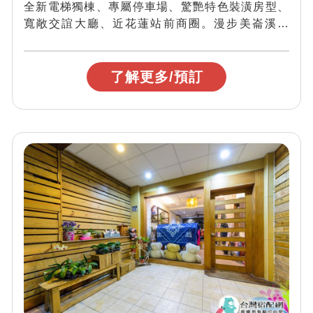
全新電梯獨棟、專屬停車場、驚艷特色裝潢房型、
寬敞交誼大廳、近花蓮站前商圈。漫步美崙溪河
堤，感受最優閒樂活的花蓮假期。花蓮文旅小自
由...
了解更多/預訂