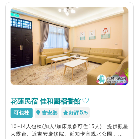
花蓮民宿 佳和園稻香館
5
可包棟
吉安鄉
好評
/5
10~14人包棟(加人/加床最多可住15人)、提供觀星
大露台、近吉安慶修院、近知卡宣親水公園，希望