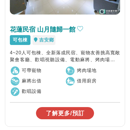
花蓮民宿 山月隨歸一館
可包棟
吉安鄉
4~20人可包棟、全新落成民宿、寵物友善挑高寬敞
聚會客廳、歡唱視聽設備、電動麻將、烤肉場地、
廚房使用慶修院車程二分鐘，東大門夜市、...
可帶寵物
烤肉場地
麻將出借
借用廚房
歡唱設備
了解更多/預訂