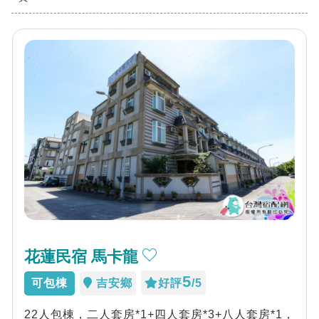
花蓮民宿 馬卡龍
5
可包棟
吉安鄉
好評
/5
22人包棟，二人套房*1+四人套房*3+八人套房*1，