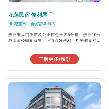
花蓮民宿 便利屋
4.9
花蓮市
好評
/5
步行東大門夜市及公正街包子各5分鐘、步行10分
鐘南濱公園看海景、正市區好便利、您平價又舒適
的選擇~
了解更多/預訂