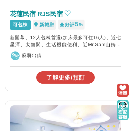
花蓮民宿 RJS民宿
5
可包棟
新城鄉
好評
/5
新開幕、12人包棟首選(加床最多可住16人)、近七
星潭、太魯閣、生活機能便利、近Mr.Sam山姆先
生咖啡館，花蓮RJ’...
麻將出借
了解更多/預訂