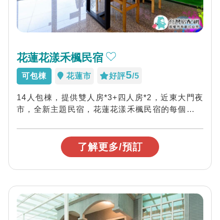
花蓮花漾禾楓民宿
5
可包棟
花蓮市
好評
/5
14人包棟，提供雙人房*3+四人房*2，近東大門夜
市，全新主題民宿，花蓮花漾禾楓民宿的每個房間
都有獨立陽台，手工質感原木桌椅，特價...
了解更多/預訂