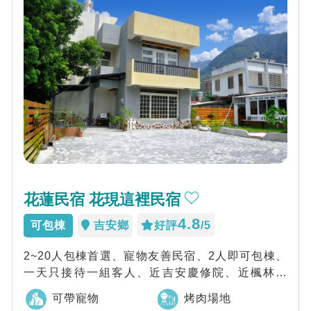
花蓮民宿 花現這裡民宿
4.8
可包棟
吉安鄉
好評
/5
2~20人包棟首選、寵物友善民宿、2人即可包棟、
一天只接待一組客人、近吉安慶修院、近楓林步
道，花現這裡民宿鄉村的佈置，是充滿理想的...
可帶寵物
烤肉場地