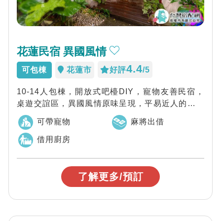
花蓮民宿 異國風情
4.4
可包棟
花蓮市
好評
/5
10-14人包棟，開放式吧檯DIY，寵物友善民宿，
桌遊交誼區，異國風情原味呈現，平易近人的房價
又不失峇里奢華的完美性，精緻藝術小庭...
可帶寵物
麻將出借
借用廚房
了解更多/預訂