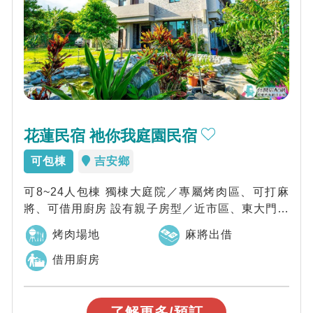
花蓮民宿 祂你我庭園民宿
可包棟
吉安鄉
可8~24人包棟 獨棟大庭院／專屬烤肉區、可打麻
將、可借用廚房 設有親子房型／近市區、東大門夜
市
烤肉場地
麻將出借
借用廚房
了解更多/預訂