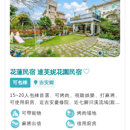
花蓮民宿 達芙妮花園民宿
可包棟
吉安鄉
15~20人包棟首選、可烤肉、視聽娛樂、打麻將、
可使用廚房、近吉安慶修院、近七腳川溪流域(親水
自行車道)～晨起被鳥喚醒，沐浴在陽光...
可帶寵物
烤肉場地
麻將出借
借用廚房