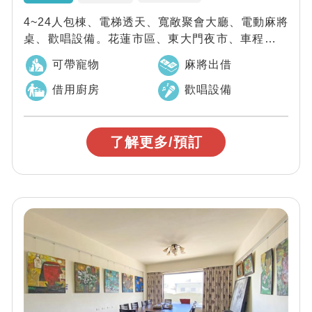
4~24人包棟、電梯透天、寬敞聚會大廳、電動麻將
桌、歡唱設備。花蓮市區、東大門夜市、車程均不
超過15分鐘。
可帶寵物
麻將出借
借用廚房
歡唱設備
了解更多/預訂