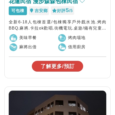
花蓮民宿 漫步森森包棟民宿
5
可包棟
吉安鄉
好評
/5
全新6-18人包棟首選/包棟獨享戶外戲水池.烤肉
BBQ.麻將.卡拉ok歡唱.街機電玩.桌遊/備有兒童遊
戲區.沙坑.盪鞦韆.蹺蹺板，...
美味早餐
烤肉場地
麻將出借
借用廚房
了解更多/預訂