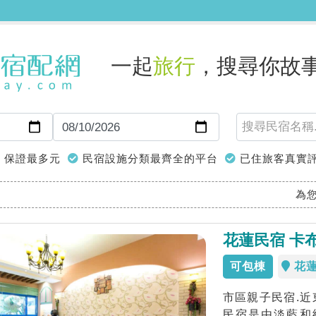
一起
旅行
，搜尋你故
保證最多元
民宿設施分類最齊全的平台
已住旅客真實
為
花蓮民宿 卡
可包棟
花
市區親子民宿.近
民宿是由淡藍和