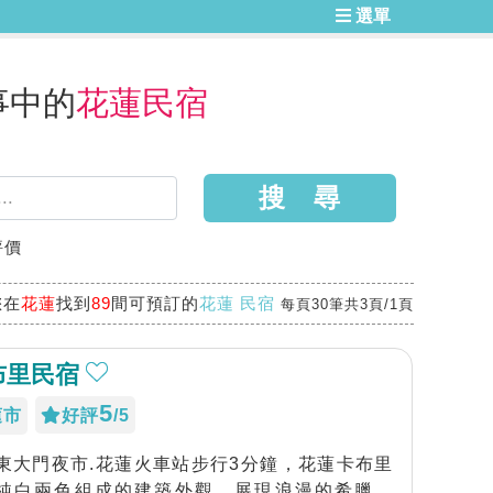
選單
事中的
花蓮民宿
評價
您在
花蓮
找到
89
間可預訂的
花蓮 民宿
每頁30筆共3頁/1頁
布里民宿
5
蓮市
好評
/5
東大門夜市.花蓮火車站步行3分鐘，花蓮卡布里
純白兩色組成的建築外觀，展現浪漫的希臘風