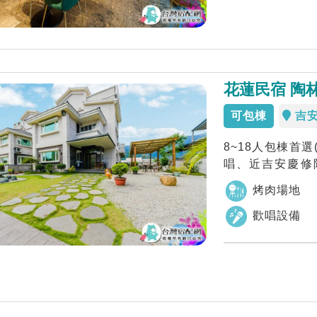
花蓮民宿 陶
可包棟
吉
8~18人包棟首
唱、近吉安慶修
趣，陶林小...
烤肉場地
歡唱設備