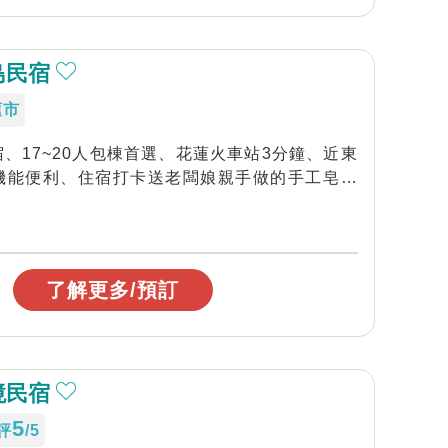
島民宿
蓮市
、17~20人包棟首選、花蓮火車站3分鐘、近東
機能便利、住宿打卡送老闆娘親手做的手工皂、
了解更多/預訂
境民宿
5
評
/5