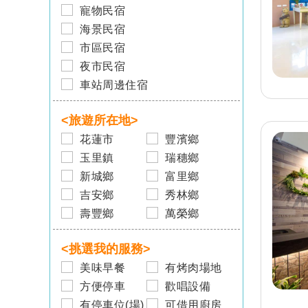
寵物民宿
海景民宿
市區民宿
夜市民宿
車站周邊住宿
旅客-
陳小姐
已預訂
台南
台南民宿 河趣泊旅
<旅遊所在地>
花蓮市
豐濱鄉
旅客-
莊先生
玉里鎮
瑞穗鄉
已預訂
南投
新城鄉
富里鄉
南投埔里民宿 蛙堡歐式
吉安鄉
秀林鄉
鄉村民宿
壽豐鄉
萬榮鄉
旅客-
李先生
已預訂
宜蘭
宜蘭民宿 工廠厝民宿
<挑選我的服務>
美味早餐
有烤肉場地
旅客-
吳先生
方便停車
歡唱設備
已預訂
宜蘭
有停車位(場)
可借用廚房