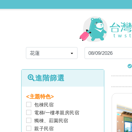
進階篩選
<主題特色>
包棟民宿
電梯/一樓孝親房民宿
獨棟、莊園民宿
親子民宿