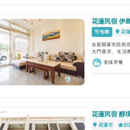
花蓮民宿 伊
可包棟
花
全新開幕市區民宿
大門夜市、生活
備有迎賓咖啡...
美味早餐
花蓮民宿 醇
花蓮市
好