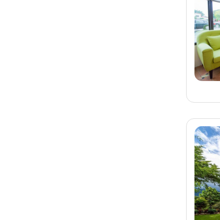
宜蘭民宿 工廠厝民宿
旅客-
吳先生
已預訂
宜蘭
宜蘭民宿 怡田園民宿
旅客-
呂先生
已預訂
宜蘭
宜蘭民宿 羅東歐嗨優小
棧
旅客-
陳小姐
已預訂
南投
南投埔里民宿 燕美居包
棟民宿
旅客-
蔡小姐
已預訂
墾丁
墾丁民宿 墾丁Blue%藍
趴旅店