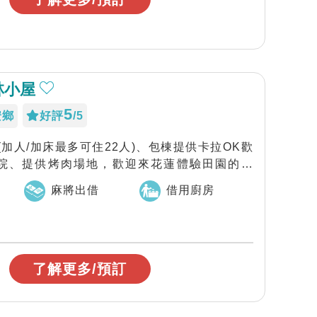
林小屋
5
安鄉
好評
/5
選(加人/加床最多可住22人)、包棟提供卡拉OK歡
院、提供烤肉場地，歡迎來花蓮體驗田園的樂
麻將出借
借用廚房
了解更多/預訂