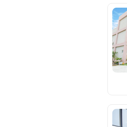
旅客-
沈先生
已預訂
墾丁
墾丁民宿 太平洋旅店
旅客-
陳先生
已預訂
南投
南投民宿 儂濃居驛棧
旅客-
陳小姐
已預訂
台南
台南民宿 河趣泊旅
旅客-
莊先生
已預訂
南投
南投埔里民宿 蛙堡歐式
鄉村民宿
旅客-
李先生
已預訂
宜蘭