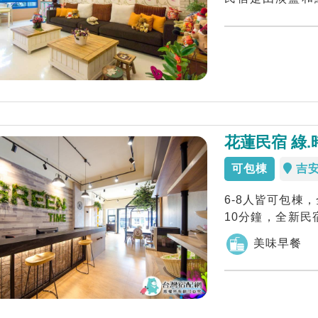
格，充分帶出花蓮.
花蓮民宿 綠
可包棟
吉
6-8人皆可包棟
10分鐘，全新
好友包層...
美味早餐