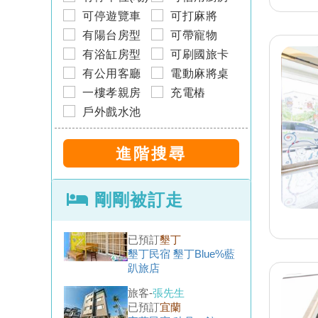
宜蘭民宿 怡田園民宿
可停遊覽車
可打麻將
有陽台房型
可帶寵物
旅客-
呂先生
有浴缸房型
可刷國旅卡
已預訂
宜蘭
宜蘭民宿 羅東歐嗨優小
有公用客廳
電動麻將桌
棧
一樓孝親房
充電樁
旅客-
陳小姐
戶外戲水池
已預訂
南投
南投埔里民宿 燕美居包
棟民宿
旅客-
蔡小姐
已預訂
墾丁
剛剛被訂走
墾丁民宿 墾丁Blue%藍
趴旅店
旅客-
張先生
已預訂
宜蘭
宜蘭民宿 秧月一館
旅客-
鍾先生