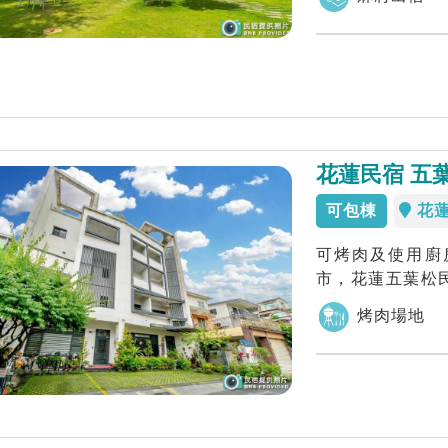
花蓮民宿 五
可包棟
花
可烤肉及使用廚
市，花蓮五葉松
拼大別墅建構理想的
烤肉場地