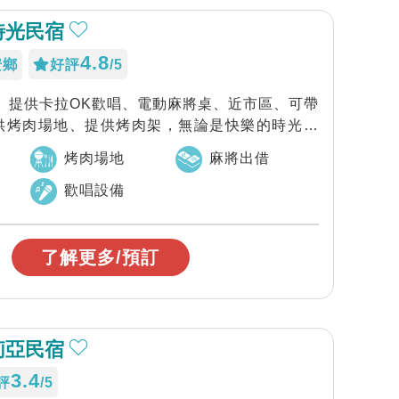
時光民宿
4.8
安鄉
好評
/5
選、提供卡拉OK歡唱、電動麻將桌、近市區、可帶
供烤肉場地、提供烤肉架，無論是快樂的時光，
烤肉場地
麻將出借
歡唱設備
了解更多/預訂
莉亞民宿
3.4
評
/5