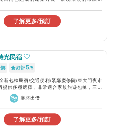
..
了解更多/預訂
.時光民宿
5
安鄉
好評
/5
，全新包棟民宿/交通便利/緊鄰慶修院/東大門夜市
民宿提供多種選擇，非常適合家族旅遊包棟，三五
麻將出借
了解更多/預訂