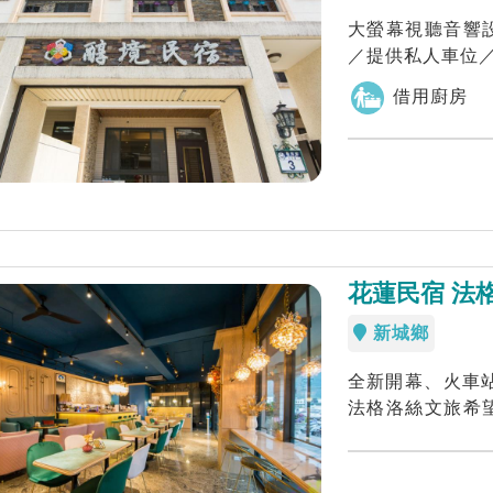
大螢幕視聽音響
借用廚房
花蓮民宿 法
新城鄉
全新開幕、火車
法格洛絲文旅希
息，若到花蓮北埔.