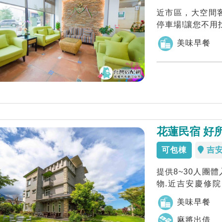
近市區，大空間
美味早餐
花蓮民宿 好
可包棟
吉
提供8~30人團體
物.近吉安慶修院
自...
美味早餐
麻將出借