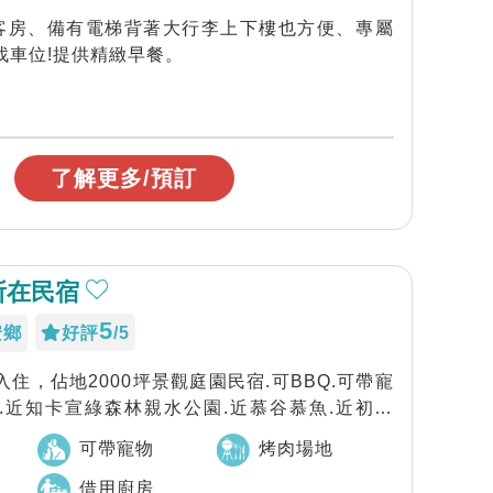
客房、備有電梯背著大行李上下樓也方便、專屬
停車場!讓您不用找車位!提供精緻早餐。
了解更多/預訂
所在民宿
5
安鄉
好評
/5
入住，佔地2000坪景觀庭園民宿.可BBQ.可帶寵
.近知卡宣綠森林親水公園.近慕谷慕魚.近初英
可帶寵物
烤肉場地
借用廚房