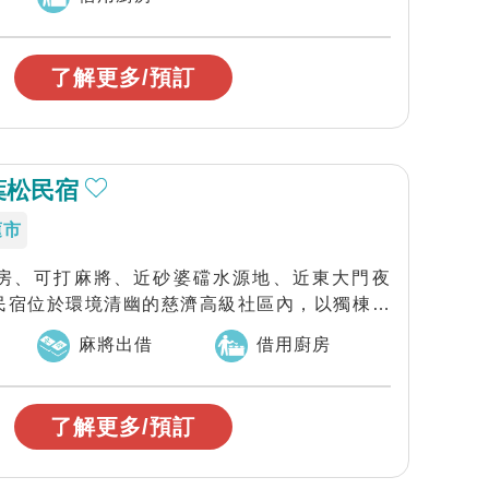
了解更多/預訂
葉松民宿
蓮市
房、可打麻將、近砂婆礑水源地、近東大門夜
民宿位於環境清幽的慈濟高級社區內，以獨棟雙
度...
麻將出借
借用廚房
了解更多/預訂