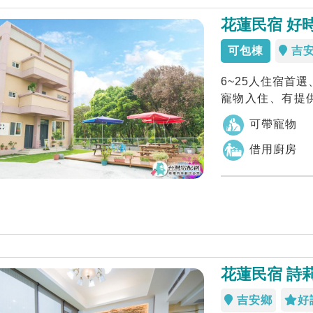
花蓮民宿 好
可包棟
吉
6~25人住宿首
寵物入住、有提
還是幸福的時...
可帶寵物
借用廚房
花蓮民宿 詩
吉安鄉
好