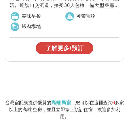
活。近旗山交流道，接受30人包棟，備大型餐廳空
間。可會議、歡唱、烤肉，還可以帶毛小孩同...
美味早餐
可帶寵物
烤肉場地
了解更多/預訂
台灣宿配網提供優質的
高雄 民宿
，您可以在這裡查詢
6
多家
以上的高雄 空房，並且立即線上預訂住宿，歡迎多加利
用。