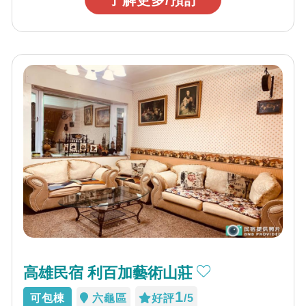
高雄民宿 利百加藝術山莊
1
可包棟
六龜區
好評
/5