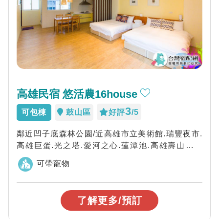
高雄民宿 悠活農16house
3
可包棟
鼓山區
好評
/5
鄰近凹子底森林公園/近高雄市立美術館.瑞豐夜市.
高雄巨蛋.光之塔.愛河之心.蓮潭池.高雄壽山動物
園.夢時代(高雄之眼)，歡迎您來玩...
可帶寵物
了解更多/預訂