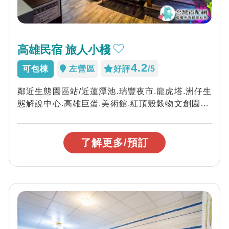
高雄民宿 旅人小棧
4.2
可包棟
左營區
好評
/5
鄰近生態園區站/近蓮潭池.瑞豐夜市.龍虎塔.洲仔生
態解說中心.高雄巨蛋.美術館.紅頂殼穀物文創園區.
夢時代(高雄之眼)，歡迎您來玩...
了解更多/預訂