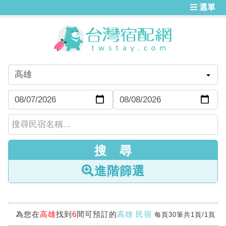
選單
進階篩選
為您在
高雄
找到
6
間可預訂的
高雄 民宿
每頁30筆共1頁/1頁