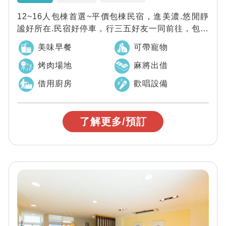
12~16人包棟首選~平價包棟民宿，進美濃.悠閒靜
謐好所在.民宿好停車，行三五好友一同前往，包棟
獨享唱歌.烤肉.麻將.廚房設備，歡...
美味早餐
可帶寵物
烤肉場地
麻將出借
借用廚房
歡唱設備
了解更多/預訂