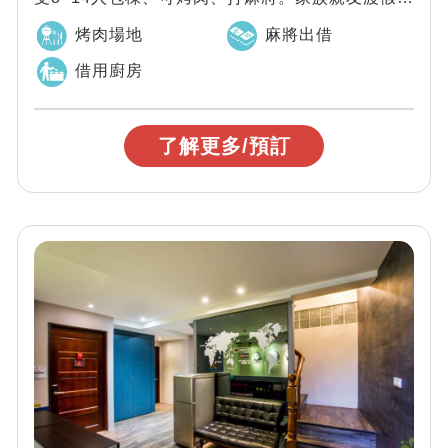
會包棟推薦。
烤肉場地
麻將出借
借用廚房
了解更多/預訂