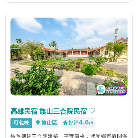
高雄民宿 旗山三合院民宿
4.6
可包棟
旗山區
好評
/5
特色傳統三合院建築，平實價格，感受鄉野優閒漫