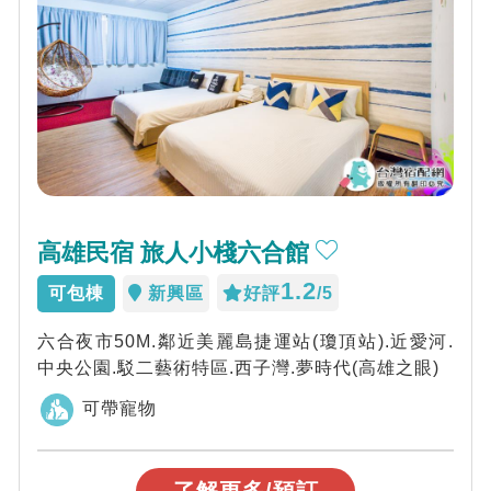
高雄民宿 旅人小棧六合館
1.2
可包棟
新興區
好評
/5
六合夜市50M.鄰近美麗島捷運站(瓊頂站).近愛河.
中央公園.駁二藝術特區.西子灣.夢時代(高雄之眼)
可帶寵物
了解更多/預訂