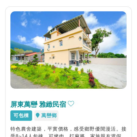
屏東萬巒 雅緻民宿
可包棟
萬巒鄉
特色農舍建築，平實價格，感受鄉野優閒漫活。接
受8~14人包棟、可烤肉、打麻將。家族親友渡假聚