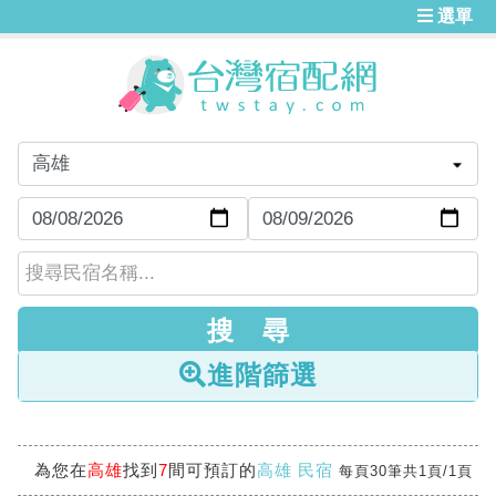
選單
進階篩選
為您在
高雄
找到
7
間可預訂的
高雄 民宿
每頁30筆共1頁/1頁