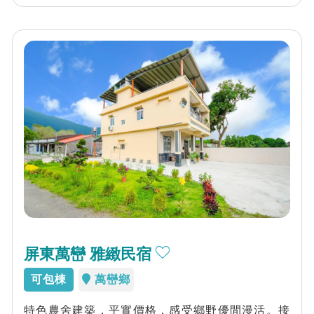
屏東萬巒 雅緻民宿
可包棟
萬巒鄉
特色農舍建築，平實價格，感受鄉野優閒漫活。接