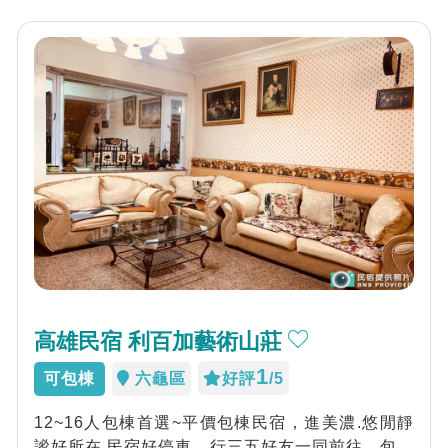
高雄民宿 利百加藝術山莊
1
可包棟
六龜區
好評
/5
12~16人包棟首選~平價包棟民宿，進美濃.悠閒靜
謐好所在.民宿好停車，行三五好友一同前往，包棟