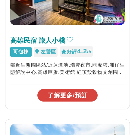
高雄民宿 旅人小棧
4.2
可包棟
左營區
好評
/5
鄰近生態園區站/近蓮潭池.瑞豐夜市.龍虎塔.洲仔生
態解說中心.高雄巨蛋.美術館.紅頂殼穀物文創園區.
夢時代(高雄之眼)，歡迎您來玩...
了解更多/預訂