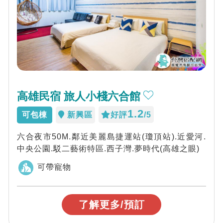
高雄民宿 旅人小棧六合館
1.2
可包棟
新興區
好評
/5
六合夜市50M.鄰近美麗島捷運站(瓊頂站).近愛河.
中央公園.駁二藝術特區.西子灣.夢時代(高雄之眼)
可帶寵物
了解更多/預訂