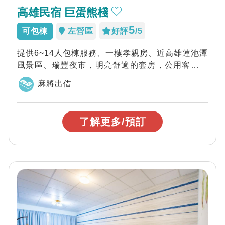
高雄民宿 巨蛋熊棧
5
可包棟
左營區
好評
/5
提供6~14人包棟服務、一樓孝親房、近高雄蓮池潭
風景區、瑞豐夜市，明亮舒適的套房，公用客廳。
提供包棟服務，家族旅遊的優質推薦。
麻將出借
了解更多/預訂