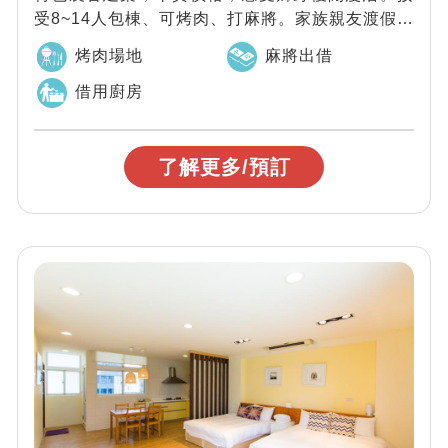
受8~14人包棟、可烤肉、打麻將。家族親友渡假聚
會包棟推薦。
烤肉場地
麻將出借
借用廚房
了解更多/預訂