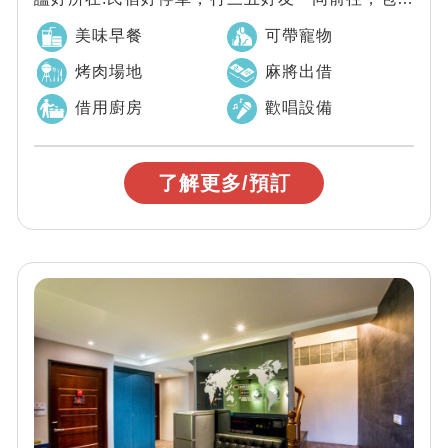
獨享唱歌.烤肉.麻將.廚房設備，歡...
美味早餐
可帶寵物
烤肉場地
麻將出借
借用廚房
歡唱設備
了解更多/預訂