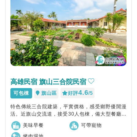
高雄民宿 旗山三合院民宿
4.6
可包棟
旗山區
好評
/5
特色傳統三合院建築，平實價格，感受鄉野優閒漫
活。近旗山交流道，接受30人包棟，備大型餐廳空
間。可會議、歡唱、烤肉，還可以帶毛小孩同...
美味早餐
可帶寵物
烤肉場地