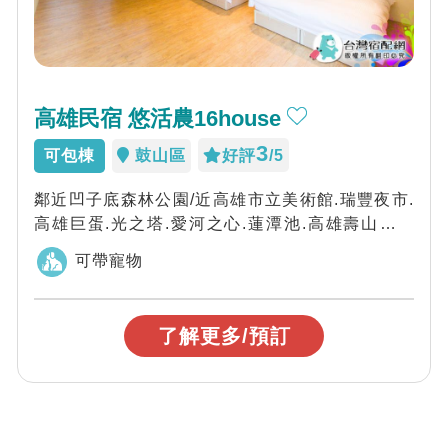
高雄民宿 悠活農16house
3
可包棟
鼓山區
好評
/5
鄰近凹子底森林公園/近高雄市立美術館.瑞豐夜市.
高雄巨蛋.光之塔.愛河之心.蓮潭池.高雄壽山動物
園.夢時代(高雄之眼)，歡迎您來玩...
可帶寵物
了解更多/預訂