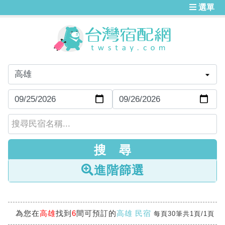
選單
進階篩選
為您在
高雄
找到
6
間可預訂的
高雄 民宿
每頁30筆共1頁/1頁