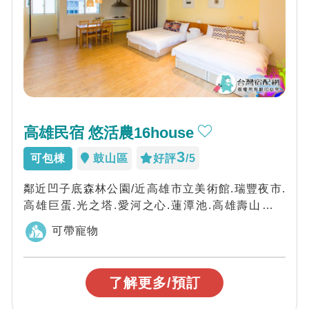
高雄民宿 悠活農16house
3
可包棟
鼓山區
好評
/5
鄰近凹子底森林公園/近高雄市立美術館.瑞豐夜市.
高雄巨蛋.光之塔.愛河之心.蓮潭池.高雄壽山動物
園.夢時代(高雄之眼)，歡迎您來玩...
可帶寵物
了解更多/預訂