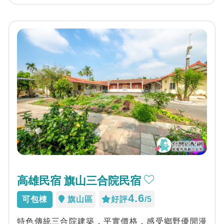
高雄民宿 旗山三合院民宿
4.6
可包棟
旗山區
好評
/5
特色傳統三合院建築，平實價格，感受鄉野優閒漫