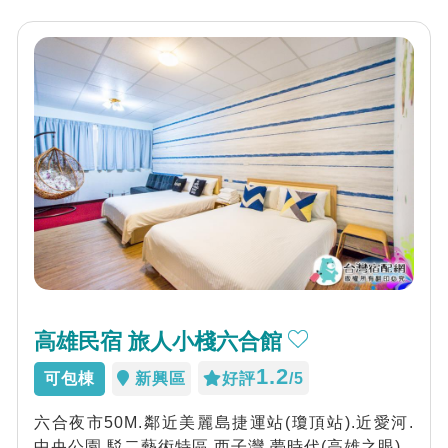
高雄民宿 旅人小棧六合館
1.2
可包棟
新興區
好評
/5
六合夜市50M.鄰近美麗島捷運站(瓊頂站).近愛河.
中央公園.駁二藝術特區.西子灣.夢時代(高雄之眼)