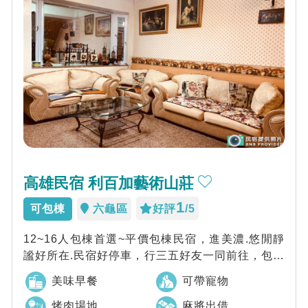
高雄民宿 利百加藝術山莊
1
可包棟
六龜區
好評
/5
12~16人包棟首選~平價包棟民宿，進美濃.悠閒靜
謐好所在.民宿好停車，行三五好友一同前往，包棟
獨享唱歌.烤肉.麻將.廚房設備，歡...
美味早餐
可帶寵物
烤肉場地
麻將出借