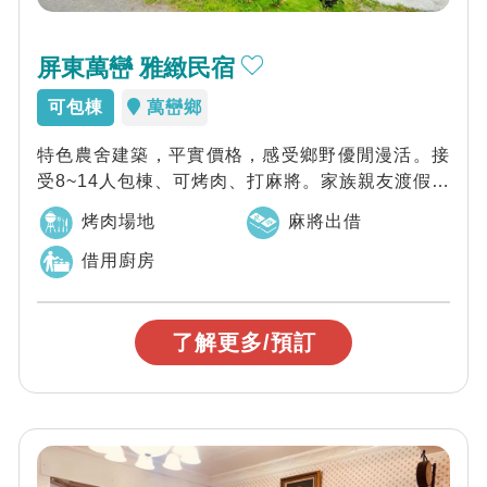
屏東萬巒 雅緻民宿
可包棟
萬巒鄉
特色農舍建築，平實價格，感受鄉野優閒漫活。接
受8~14人包棟、可烤肉、打麻將。家族親友渡假聚
會包棟推薦。
烤肉場地
麻將出借
借用廚房
了解更多/預訂