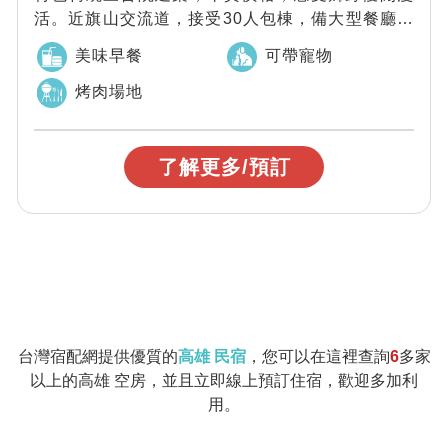
活。近旗山交流道，接受30人包棟，備大型餐廳空
間。可會議、歡唱、烤肉，還可以帶毛小孩同...
美味早餐
可帶寵物
烤肉場地
了解更多/預訂
台灣宿配網提供優質的
高雄 民宿
，您可以在這裡查詢
6
多家
以上的高雄 空房，並且立即線上預訂住宿，歡迎多加利
用。