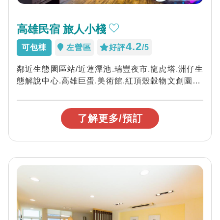
高雄民宿 旅人小棧
4.2
可包棟
左營區
好評
/5
鄰近生態園區站/近蓮潭池.瑞豐夜市.龍虎塔.洲仔生
態解說中心.高雄巨蛋.美術館.紅頂殼穀物文創園區.
夢時代(高雄之眼)，歡迎您來玩...
了解更多/預訂