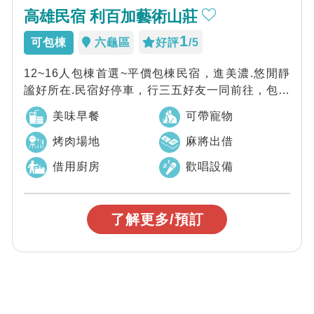
高雄民宿 利百加藝術山莊
1
可包棟
六龜區
好評
/5
12~16人包棟首選~平價包棟民宿，進美濃.悠閒靜
謐好所在.民宿好停車，行三五好友一同前往，包棟
獨享唱歌.烤肉.麻將.廚房設備，歡...
美味早餐
可帶寵物
烤肉場地
麻將出借
借用廚房
歡唱設備
了解更多/預訂