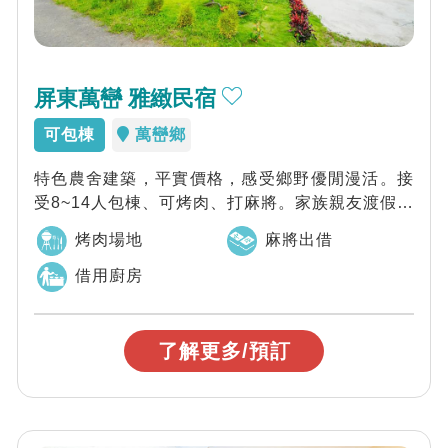
屏東萬巒 雅緻民宿
可包棟
萬巒鄉
特色農舍建築，平實價格，感受鄉野優閒漫活。接
受8~14人包棟、可烤肉、打麻將。家族親友渡假聚
會包棟推薦。
烤肉場地
麻將出借
借用廚房
了解更多/預訂