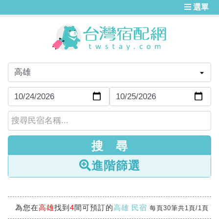
選單
進階篩選
為您在
高雄
找到
4
間可預訂的
高雄 民宿
每頁30筆共1頁/1頁