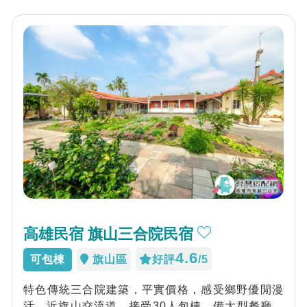
高雄民宿 旗山三合院民宿
4.6
可包棟
旗山區
好評
/5
特色傳統三合院建築，平實價格，感受鄉野優閒漫
活。近旗山交流道，接受30人包棟，備大型餐廳空