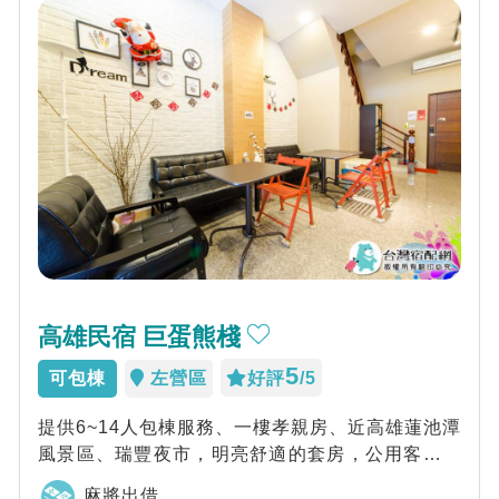
高雄民宿 巨蛋熊棧
5
可包棟
左營區
好評
/5
提供6~14人包棟服務、一樓孝親房、近高雄蓮池潭
風景區、瑞豐夜市，明亮舒適的套房，公用客廳。
提供包棟服務，家族旅遊的優質推薦。
麻將出借