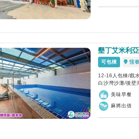
墾丁艾米利亞v
可包棟
恆
12-16人包棟/
白沙灣沙灘/後壁湖
美味早餐
麻將出借