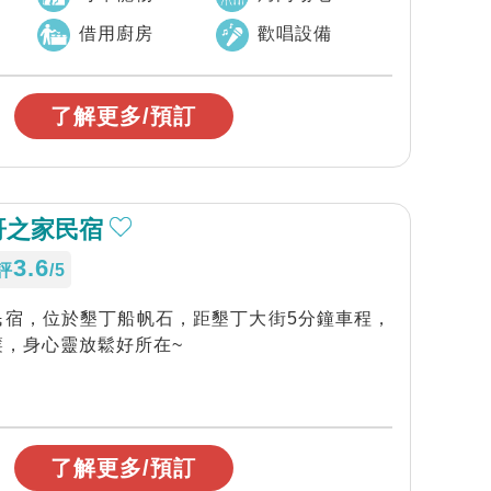
借用廚房
歡唱設備
了解更多/預訂
哥之家民宿
3.6
評
/5
民宿，位於墾丁船帆石，距墾丁大街5分鐘車程，
簾，身心靈放鬆好所在~
了解更多/預訂