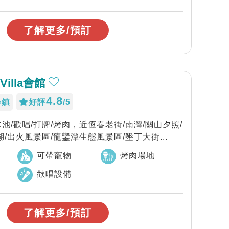
了解更多/預訂
illa會館
4.8
春鎮
好評
/5
戲水池/歡唱/打牌/烤肉，近恆春老街/南灣/關山夕照/
/出火風景區/龍鑾潭生態風景區/墾丁大街...
可帶寵物
烤肉場地
歡唱設備
了解更多/預訂