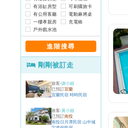
宜蘭民宿 蘭田山館包棟
民宿
有浴缸房型
可刷國旅卡
有公用客廳
電動麻將桌
旅客-
丁先生
已預訂
台東
一樓孝親房
充電樁
台東民宿 森白屋民宿
戶外戲水池
旅客-
I小姐
已預訂
台中
台中東勢民宿 綠森林民
宿
剛剛被訂走
旅客-
謝小姐
已預訂
宜蘭
宜蘭民宿 時時民宿
旅客-
黃小姐
已預訂
南投
南投日月潭民宿 山中城
宝渡假民宿
旅客-
陳小姐