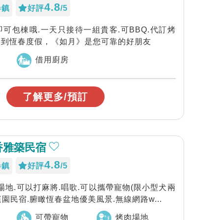
4.8
春鎮
好評
/5
人即可包棟哦.一天只接待一組貴客.可BBQ.代訂烤
來到恆春度假，《如月》是您可靠的好朋友
借用廚房
了解更多/預訂
香雅築民宿
4.8
春鎮
好評
/5
肉場地.可以打麻將.唱歌.可以攜帶寵物(限小型犬兩
坪庭園民宿.腑瞰恆春盆地優美風景.無線網路w...
可帶寵物
烤肉場地