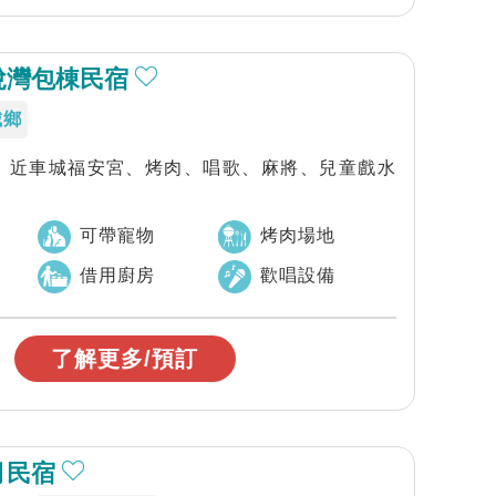
悅灣包棟民宿
城鄉
棟、近車城福安宮、烤肉、唱歌、麻將、兒童戲水
可帶寵物
烤肉場地
借用廚房
歡唱設備
了解更多/預訂
月民宿