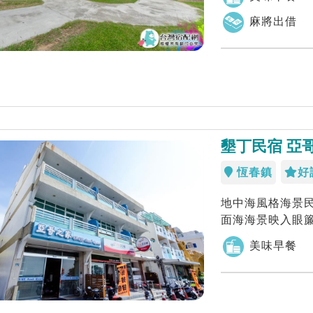
麻將出借
墾丁民宿 亞
恆春鎮
好
地中海風格海景
面海海景映入眼
美味早餐