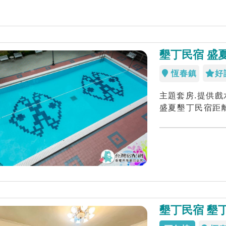
墾丁民宿 盛
恆春鎮
好
主題套房.提供戲
盛夏墾丁民宿距
程、距離白沙...
墾丁民宿 墾