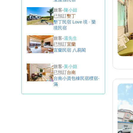
已預訂
墾丁
墾丁民宿 Love 境 · 樂
境民宿
旅客-
湯先生
已預訂
宜蘭
宜蘭民宿 八易閣
旅客-
黃小姐
已預訂
台南
台南小資包棟民宿樸宿-
滿
旅客-
邱先生
已預訂
台南
台南民宿 有日文旅
旅客-
陳小姐
已預訂
台東
台東民宿 森白屋民宿