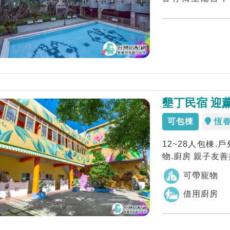
通，...
墾丁民宿 迎
可包棟
恆
12~28人包棟.
物.廚房 親子友善
可帶寵物
借用廚房