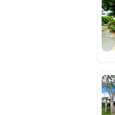
宜蘭民宿 LOVE米度假
會館
旅客-
廖小姐
已預訂
宜蘭
宜蘭民宿 蘭田山館包棟
民宿
旅客-
丁先生
已預訂
台東
台東民宿 森白屋民宿
旅客-
I小姐
已預訂
台中
台中東勢民宿 綠森林民
宿
旅客-
謝小姐
已預訂
宜蘭
宜蘭民宿 時時民宿