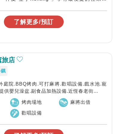
了解更多/預訂
薰旅店
春鎮
戶外庭院.BBQ烤肉.可打麻將.歡唱設備.戲水池.寵
提供嬰兒澡盆.副食品加熱設備.近恆春老街...
烤肉場地
麻將出借
歡唱設備