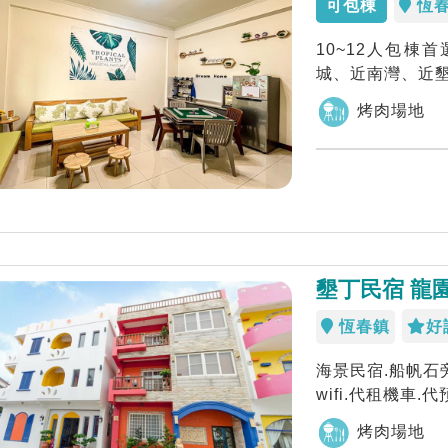
可包棟
恆
10~12人包
城、近南灣、近
民宿歡迎你們來..
烤肉場地
墾丁民宿 龍
恆春鎮
好
海景民宿.船帆石
wifi.代租機車
烤肉場地