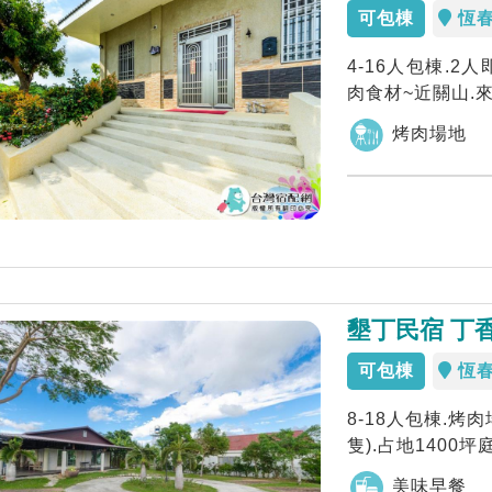
可包棟
恆
4-16人包棟.2
肉食材~近關山.
烤肉場地
墾丁民宿 丁
可包棟
恆
8-18人包棟.烤
隻).占地1400
美味早餐