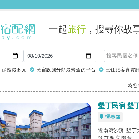
一起
旅行
，搜尋你故
保證最多元
民宿設施分類最齊全的平台
已住旅客真實
為您
墾丁民宿 墾
恆春鎮
近南灣沙灘.墾丁
皆有獨立陽台，「