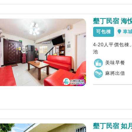
墾丁民宿 海
可包棟
車
4-20人平價包
池
美味早餐
麻將出借
墾丁民宿 如