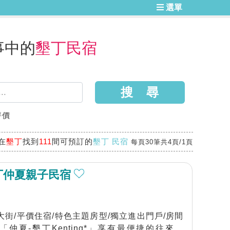
選單
事中的
墾丁民宿
評價
在
墾丁
找到
111
間可預訂的
墾丁 民宿
每頁30筆共4頁/1頁
丁仲夏親子民宿
大街/平價住宿/特色主題房型/獨立進出門戶/房間
仲夏-墾丁Kenting*」享有最便捷的往來交