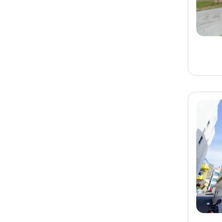
旅客-
黃小姐
已預訂
南投
南投日月潭民宿 山中城
宝渡假民宿
旅客-
陳小姐
已預訂
墾丁
墾丁民宿 Love 境 · 樂
境民宿
旅客-
湯先生
已預訂
宜蘭
宜蘭民宿 八易閣
旅客-
黃小姐
已預訂
台南
台南小資包棟民宿樸宿-
滿
旅客-
邱先生
已預訂
台南
台南民宿 有日文旅