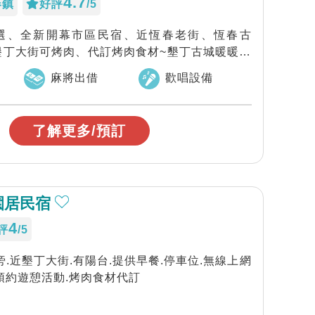
4.7
春鎮
好評
/5
棟首選、全新開幕市區民宿、近恆春老街、恆春古
墾丁大街可烤肉、代訂烤肉食材~墾丁古城暖暖窩
.
麻將出借
歡唱設備
了解更多/預訂
園居民宿
4
評
/5
旁.近墾丁大街.有陽台.提供早餐.停車位.無線上網
.代預約遊憩活動.烤肉食材代訂