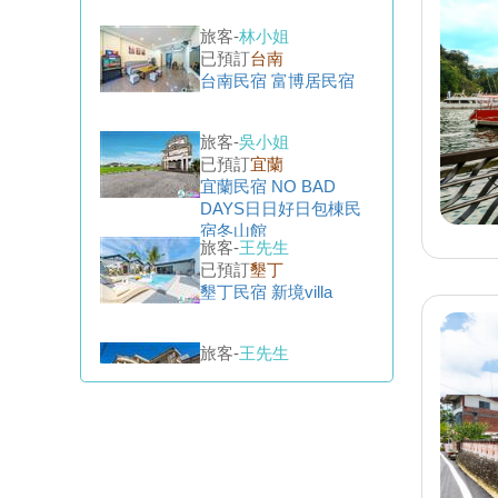
台南民宿 富博居民宿
旅客-
吳小姐
已預訂
宜蘭
宜蘭民宿 NO BAD
DAYS日日好日包棟民
宿冬山館
旅客-
王先生
已預訂
墾丁
墾丁民宿 新境villa
旅客-
王先生
已預訂
花蓮
花蓮民宿 沐野包棟民宿
旅客-
賴先生
已預訂
台東
台東民宿 阿唷襪民宿
旅客-
周小姐