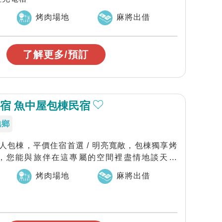
烤肉場地
麻將出借
了解更多/預訂
宿 魚中屋包棟民宿
池鄉
-31人包棟，平價住宿首選 / 明亮寬敞，包棟獨享烤
，您能與旅伴在這專屬的空間裡盡情地談天說
烤肉場地
麻將出借