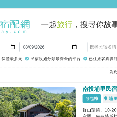
一起
旅行
，搜尋你故
保證最多元
民宿設施分類最齊全的平台
已住旅客真實
為
南投埔里民宿
可包棟
埔
群山環繞、10-
空間、備有特斯