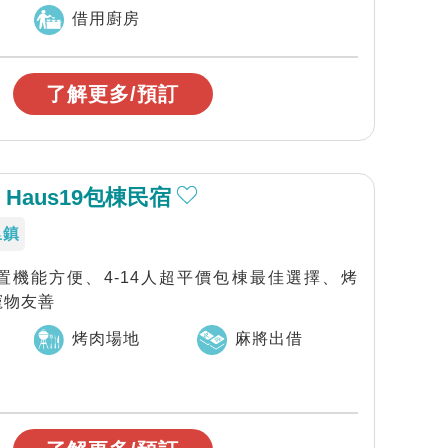
借用廚房
了解更多/預訂
Haus19包棟民宿
里鎮
置機能方便、4-14人超平價包棟最佳選擇、烤
寵物友善
烤肉場地
麻將出借