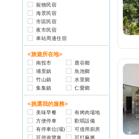
寵物民宿
海景民宿
市區民宿
夜市民宿
旅客-
許小姐
車站周邊住宿
已預訂
宜蘭
宜蘭民宿 東森文旅象日
葵
<旅遊所在地>
旅客-
楊小姐
南投市
鹿谷鄉
已預訂
宜蘭
埔里鎮
魚池鄉
宜蘭民宿 小後苑民宿
竹山鎮
水里鄉
集集鎮
仁愛鄉
旅客-
黃先生
已預訂
台中
<挑選我的服務>
台中民宿 山頂上民宿
美味早餐
有烤肉場地
旅客-
陳先生
方便停車
歡唱設備
已預訂
宜蘭
有停車位(場)
可借用廚房
宜蘭民宿 祥和民宿(B
可停遊覽車
可打麻將