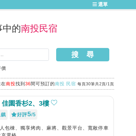
選單
事中的
南投民宿
評價
您在
南投
找到
36
間可預訂的
南投 民宿
每頁30筆共2頁/1頁
 佳園香杉2、3樓
5
里鎮
好評
/5
20人包棟、獨享烤肉、麻將、觀景平台、寬敞停車
拉充電樁