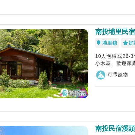
南投埔里民宿
埔里鎮
好
10人包棟或26
小木屋、歡迎家
台禪寺，南投...
可帶寵物
南投民宿溪