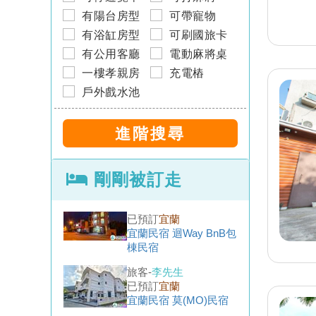
館)
有陽台房型
可帶寵物
旅客-
呂小姐
有浴缸房型
可刷國旅卡
已預訂
台南
台南民宿 河趣泊旅
有公用客廳
電動麻將桌
一樓孝親房
充電樁
戶外戲水池
旅客-
李小姐
已預訂
墾丁
墾丁民宿 迎薰海洋館
旅客-
鄭小姐
已預訂
宜蘭
剛剛被訂走
宜蘭民宿 迴Way BnB包
棟民宿
旅客-
李先生
已預訂
宜蘭
宜蘭民宿 莫(MO)民宿
旅客-
林小姐
已預訂
台南