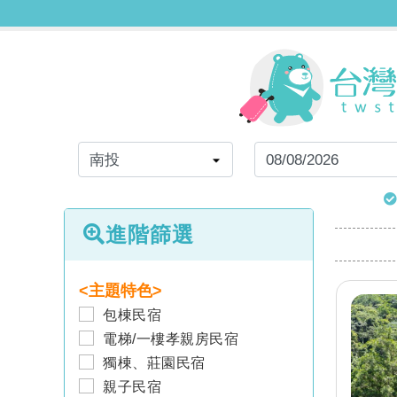
進階篩選
<主題特色>
包棟民宿
電梯/一樓孝親房民宿
獨棟、莊園民宿
親子民宿