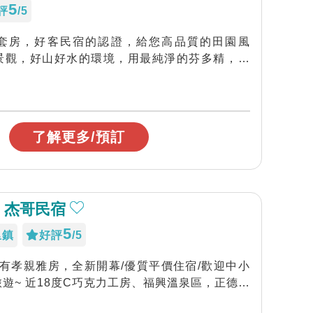
5
評
/5
套房，好客民宿的認證，給您高品質的田園風
景觀，好山好水的環境，用最純淨的芬多精，滌
了解更多/預訂
 杰哥民宿
5
里鎮
好評
/5
1F有孝親雅房，全新開幕/優質平價住宿/歡迎中小
遊~ 近18度C巧克力工房、福興溫泉區，正德大