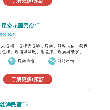
了解更多/預訂
 星空花園民宿
3.8
評
/5
-34人包場，包棟或包場可烤肉、好客民宿、獨棟
庭包棟、近埔里酒廠、鯉魚潭、近廣興紙寮、中
烤肉場地
麻將出借
了解更多/預訂
頭鋐洋民宿