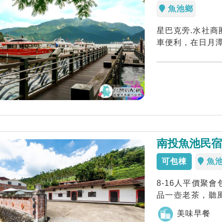
魚池鄉
星巴克旁.水社商
車便利，在日月潭的清
南投魚池民宿
可包棟
魚
8-16人平價聚
品一壺老茶，聽
過夜的地方，...
美味早餐