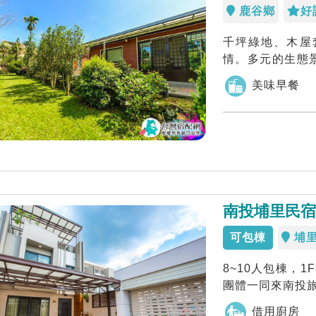
鹿谷鄉
好
千坪綠地、木屋
情。多元的生態
去您的壓力。
美味早餐
南投埔里民宿
可包棟
埔
8~10人包棟，
團體一同來南投旅
佛...
借用廚房