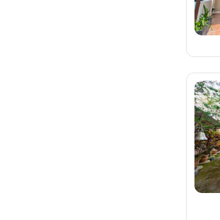
已預訂
宜蘭
宜蘭民宿 莫(MO)民宿
旅客-
林小姐
已預訂
台南
台南民宿 富博居民宿
旅客-
吳小姐
已預訂
宜蘭
宜蘭民宿 NO BAD
DAYS日日好日包棟民
宿冬山館
旅客-
王先生
已預訂
墾丁
墾丁民宿 新境villa
旅客-
王先生
已預訂
花蓮
花蓮民宿 沐野包棟民宿