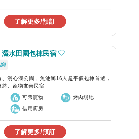
了解更多/預訂
 澀水田園包棟民宿
池鄉
道、漫心湖公園，魚池鄉16人超平價包棟首選，
麻將、寵物友善民宿
可帶寵物
烤肉場地
借用廚房
了解更多/預訂