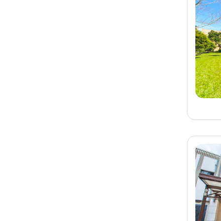
旅客-
陳先生
已預訂
宜蘭
宜蘭民宿 祥和民宿(B
館)
旅客-
呂小姐
已預訂
台南
台南民宿 河趣泊旅
旅客-
李小姐
已預訂
墾丁
墾丁民宿 迎薰海洋館
旅客-
鄭小姐
已預訂
宜蘭
宜蘭民宿 迴Way BnB包
棟民宿
旅客-
李先生