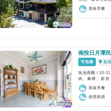
美味早餐
南投日月潭民
可包棟
魚
魚池商圈 / 10
肉、麻將、廚房
地，享...
美味早餐
借用廚房