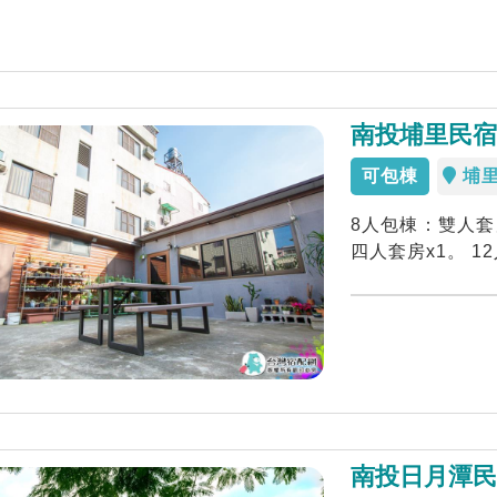
南投埔里民
可包棟
埔
8人包棟：雙人套
四人套房x1。 1
南投日月潭民