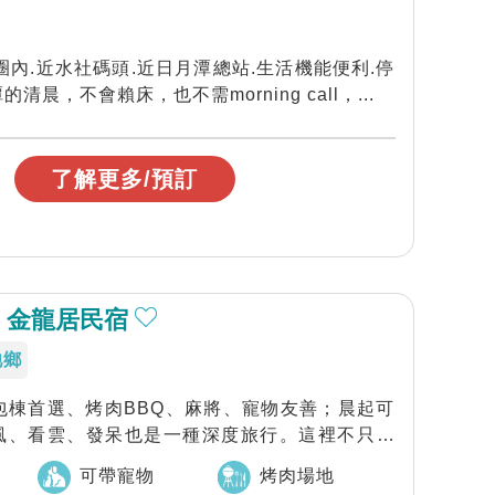
圈內.近水社碼頭.近日月潭總站.生活機能便利.停
晨，不會賴床，也不需morning call，...
了解更多/預訂
 金龍居民宿
池鄉
會包棟首選、烤肉BBQ、麻將、寵物友善；晨起可
風、看雲、發呆也是一種深度旅行。這裡不只是
可帶寵物
烤肉場地