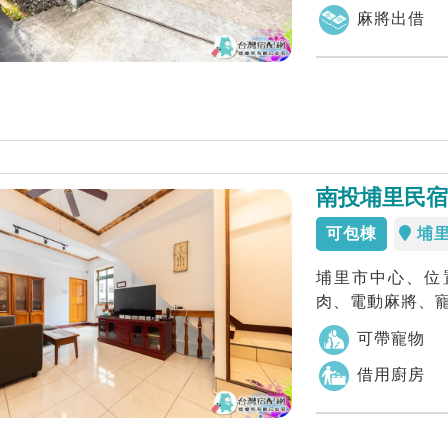
麻將出借
南投埔里民宿 
可包棟
埔
埔里市中心、位
肉、電動麻將、
可帶寵物
借用廚房