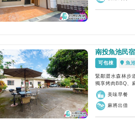
南投魚池民宿
可包棟
魚
緊鄰澀水森林步
獨享烤肉BBQ、
美味早餐
麻將出借