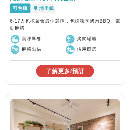
可包棟
埔里鎮
6-17人包棟聚會最佳選擇，包棟獨享烤肉BBQ、電
動麻將
美味早餐
烤肉場地
麻將出借
借用廚房
了解更多/預訂