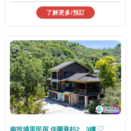
了解更多/預訂
南投埔里民宿 佳園香杉2、3樓