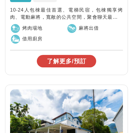
10-24人包棟最佳首選、電梯民宿，包棟獨享烤
肉、電動麻將，寬敞的公共空間，聚會聊天最佳場
所
烤肉場地
麻將出借
借用廚房
了解更多/預訂