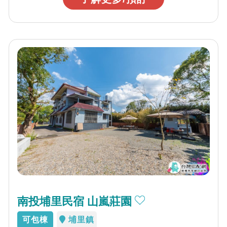
南投埔里民宿 山嵐莊園
可包棟
埔里鎮