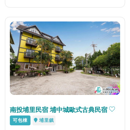
南投埔里民宿 埔中城歐式古典民宿
可包棟
埔里鎮