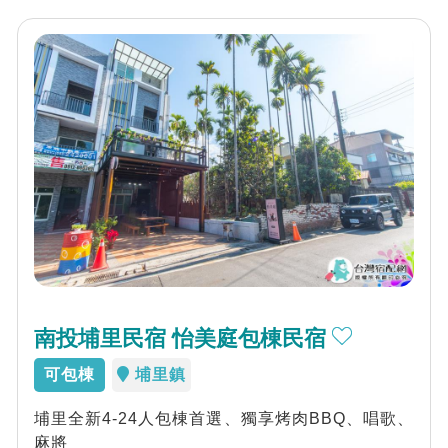
南投埔里民宿 怡美庭包棟民宿
可包棟
埔里鎮
埔里全新4-24人包棟首選、獨享烤肉BBQ、唱歌、
麻將