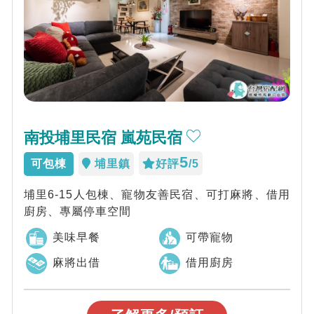
南投埔里民宿 嵐苑民宿
5
可包棟
埔里鎮
好評
/5
埔里6-15人包棟、寵物友善民宿、可打麻將、借用
廚房、專屬停車空間
美味早餐
可帶寵物
麻將出借
借用廚房