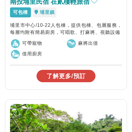
南投埔里民宿 在貳樓輕旅宿
可包棟
埔里鎮
埔里市中心/10-22人包棟，提供包棟、包層服務，
每層均附有簡易廚房，可唱歌、打麻將、視聽設備
可帶寵物
麻將出借
借用廚房
了解更多/預訂