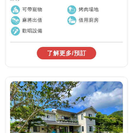
可帶寵物
烤肉場地
麻將出借
借用廚房
歡唱設備
了解更多/預訂