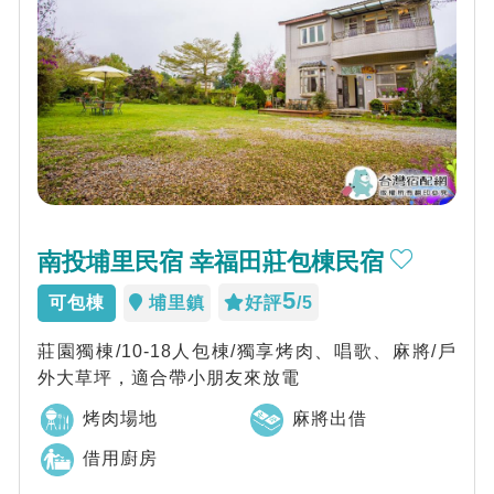
南投埔里民宿 幸福田莊包棟民宿
5
可包棟
埔里鎮
好評
/5
莊園獨棟/10-18人包棟/獨享烤肉、唱歌、麻將/戶
外大草坪，適合帶小朋友來放電
烤肉場地
麻將出借
借用廚房