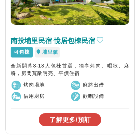
南投埔里民宿 悅居包棟民宿
可包棟
埔里鎮
全新開幕8-18人包棟首選，獨享烤肉、唱歌、麻
將，房間寬敞明亮、平價住宿
烤肉場地
麻將出借
借用廚房
歡唱設備
了解更多/預訂