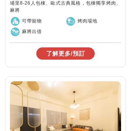
埔里8-26人包棟、歐式古典風格，包棟獨享烤肉、
麻將
可帶寵物
烤肉場地
麻將出借
了解更多/預訂