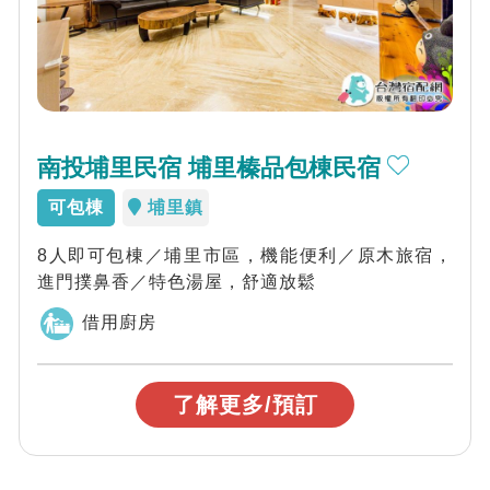
南投埔里民宿 埔里榛品包棟民宿
可包棟
埔里鎮
8人即可包棟／埔里市區，機能便利／原木旅宿，
進門撲鼻香／特色湯屋，舒適放鬆
借用廚房
了解更多/預訂