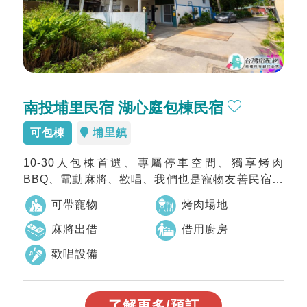
南投埔里民宿 湖心庭包棟民宿
可包棟
埔里鎮
10-30人包棟首選、專屬停車空間、獨享烤肉
BBQ、電動麻將、歡唱、我們也是寵物友善民宿唷
～
可帶寵物
烤肉場地
麻將出借
借用廚房
歡唱設備
了解更多/預訂