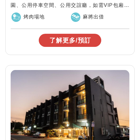
園、公用停車空間、公用交誼廳，如需VIP包廂需
額外多收$4000元，緊鄰澀水森林...
烤肉場地
麻將出借
了解更多/預訂