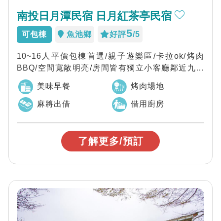
南投日月潭民宿 日月紅茶亭民宿
5
可包棟
魚池鄉
好評
/5
10~16人平價包棟首選/親子遊樂區/卡拉ok/烤肉
BBQ/空間寬敞明亮/房間皆有獨立小客廳鄰近九族
文化村/，來「日月紅茶亭」渡假...
美味早餐
烤肉場地
麻將出借
借用廚房
了解更多/預訂