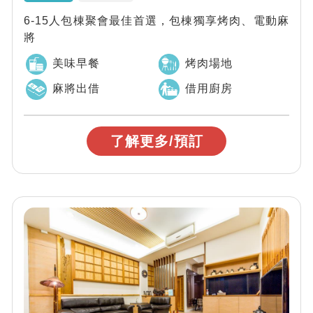
6-15人包棟聚會最佳首選，包棟獨享烤肉、電動麻
將
美味早餐
烤肉場地
麻將出借
借用廚房
了解更多/預訂