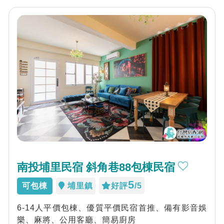
南投埔里民宿 斜角巷88包棟民宿
5
可包棟
埔里鎮
好評
/5
6-14人平價包棟、優質平價民宿首推、備有影音娛
樂、麻將、公用客廳、簡易廚房