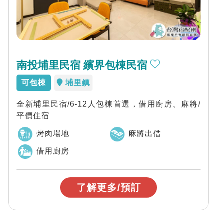
南投埔里民宿 繽界包棟民宿
可包棟
埔里鎮
全新埔里民宿/6-12人包棟首選，借用廚房、麻將/
平價住宿
烤肉場地
麻將出借
借用廚房
了解更多/預訂