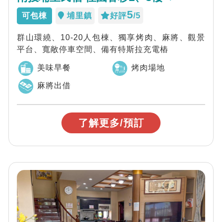
5
可包棟
埔里鎮
好評
/5
群山環繞、10-20人包棟、獨享烤肉、麻將、觀景
平台、寬敞停車空間、備有特斯拉充電樁
美味早餐
烤肉場地
麻將出借
了解更多/預訂