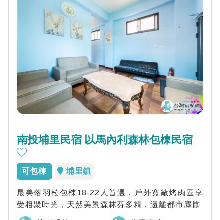
南投埔里民宿 以馬內利森林包棟民宿
可包棟
埔里鎮
最美落羽松包棟18-22人首選，戶外寬敞烤肉區享
受相聚時光，天然美景森林芬多精，遠離都市塵囂