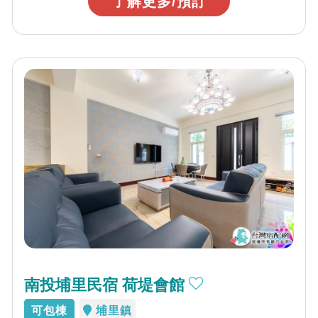
了解更多/預訂
南投埔里民宿 荷堤會館
可包棟
埔里鎮