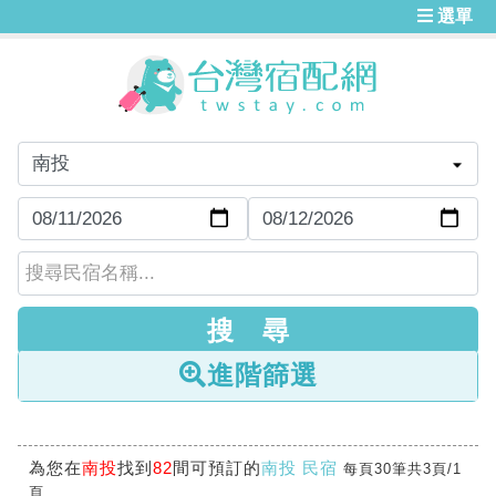
選單
進階篩選
為您在
南投
找到
82
間可預訂的
南投 民宿
每頁30筆共3頁/1
頁