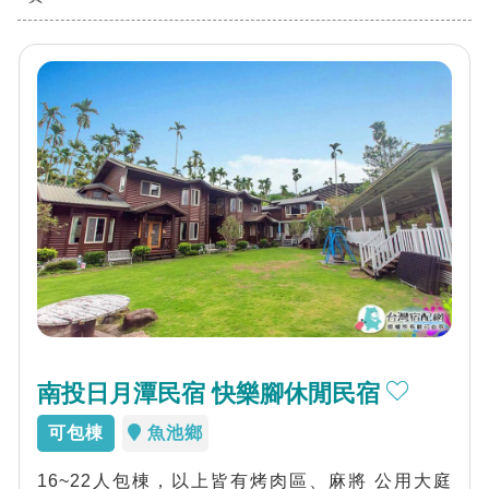
南投日月潭民宿 快樂腳休閒民宿
可包棟
魚池鄉
16~22人包棟，以上皆有烤肉區、麻將 公用大庭