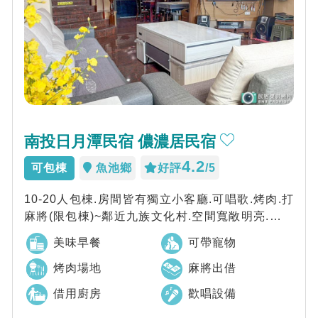
南投日月潭民宿 儂濃居民宿
4.2
可包棟
魚池鄉
好評
/5
10-20人包棟.房間皆有獨立小客廳.可唱歌.烤肉.打
麻將(限包棟)~鄰近九族文化村.空間寬敞明亮.您可
盡情享受鄉間小徑澄靜清幽 ...
美味早餐
可帶寵物
烤肉場地
麻將出借
借用廚房
歡唱設備