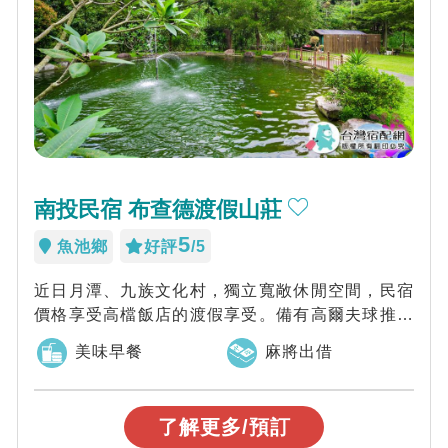
南投民宿 布查德渡假山莊
5
魚池鄉
好評
/5
近日月潭、九族文化村，獨立寬敞休閒空間，民宿
價格享受高檔飯店的渡假享受。備有高爾夫球推桿
草坪、戲水池、SPA池及視聽會議場地。家族...
美味早餐
麻將出借
了解更多/預訂